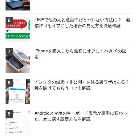
LINEで他の人と通話中だとバレない方法は？ 着
6
信許可をオフにした場合の見え方を徹底検証
iPhoneを購入したら最初にオフにすべき10の設
7
定！
インスタの鍵垢（非公開）を見る裏ワザはある？
8
鍵を開けてもらうコツも解説
Androidスマホのキーボード表示が勝手に変わっ
9
た…元に戻す設定方法を解説