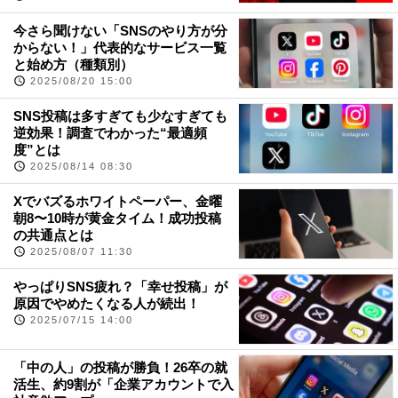
今さら聞けない「SNSのやり方が分
からない！」代表的なサービス一覧
と始め方（種類別）
2025/08/20 15:00
SNS投稿は多すぎても少なすぎても
逆効果！調査でわかった“最適頻
度”とは
2025/08/14 08:30
Xでバズるホワイトペーパー、金曜
朝8〜10時が黄金タイム！成功投稿
の共通点とは
2025/08/07 11:30
やっぱりSNS疲れ？「幸せ投稿」が
原因でやめたくなる人が続出！
2025/07/15 14:00
「中の人」の投稿が勝負！26卒の就
活生、約9割が「企業アカウントで入