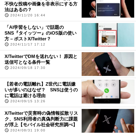
不快な投稿や画像を非表示にする方
法はあるの？
2024/11/20 16:44
「AI学習をしない」で話題の
SNS『タイッツー』のiOS版の使い
方 – ポストX/Twitter？
2024/11/17 17:12
X/TwitterでDMを送れない！ 原因と
送信可となる条件一覧
2024/09/18 17:30
【若者の電話離れ】Z世代に電話嫌
いが多いのはなぜ？ SNSは使うの
に電話は避ける理由
2024/09/15 13:26
X/Twitterで災害時の偽情報拡散リス
ク、SNS利用者の真偽判断力に課題
が浮上【モバイル社会研究所調べ】
2024/08/31 19:00