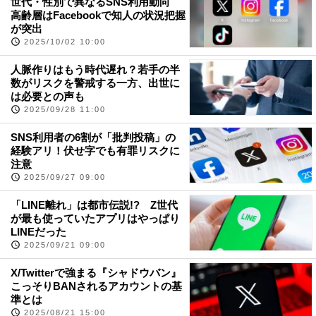
世代・性別で異なるSNS利用動向
高齢層はFacebookで知人の状況把握
が突出
2025/10/02 10:00
人脈作りはもう時代遅れ？若手の半
数がリスクを警戒する一方、出世に
は必要との声も
2025/09/28 11:00
SNS利用者の6割が「批判投稿」の
経験アリ！伏せ字でも有罪リスクに
注意
2025/09/27 09:00
「LINE離れ」は都市伝説!? Z世代
が最も使っていたアプリはやっぱり
LINEだった
2025/09/21 09:00
X/Twitterで強まる『シャドウバン』
こっそりBANされるアカウントの基
準とは
2025/08/21 15:00