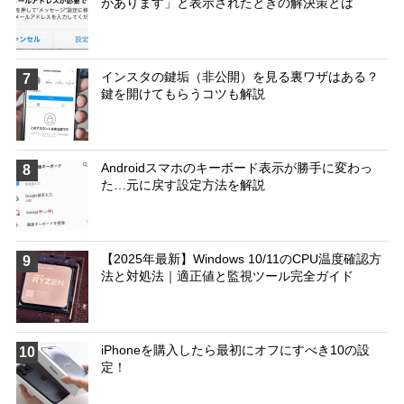
があります」と表示されたときの解決策とは
インスタの鍵垢（非公開）を見る裏ワザはある？
7
鍵を開けてもらうコツも解説
Androidスマホのキーボード表示が勝手に変わっ
8
た…元に戻す設定方法を解説
【2025年最新】Windows 10/11のCPU温度確認方
9
法と対処法｜適正値と監視ツール完全ガイド
iPhoneを購入したら最初にオフにすべき10の設
10
定！