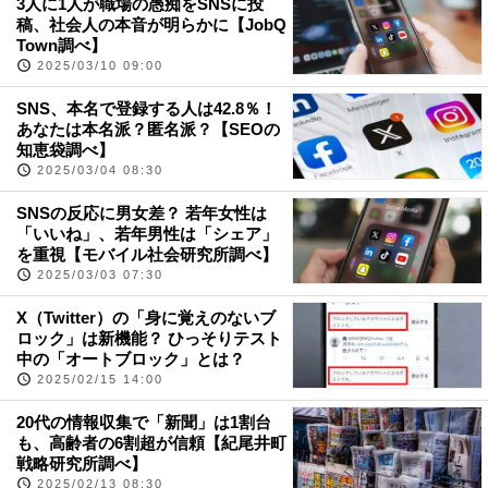
3人に1人が職場の愚痴をSNSに投
稿、社会人の本音が明らかに【JobQ
Town調べ】
2025/03/10 09:00
SNS、本名で登録する人は42.8％！
あなたは本名派？匿名派？【SEOの
知恵袋調べ】
2025/03/04 08:30
SNSの反応に男女差？ 若年女性は
「いいね」、若年男性は「シェア」
を重視【モバイル社会研究所調べ】
2025/03/03 07:30
X（Twitter）の「身に覚えのないブ
ロック」は新機能？ ひっそりテスト
中の「オートブロック」とは？
2025/02/15 14:00
20代の情報収集で「新聞」は1割台
も、高齢者の6割超が信頼【紀尾井町
戦略研究所調べ】
2025/02/13 08:30