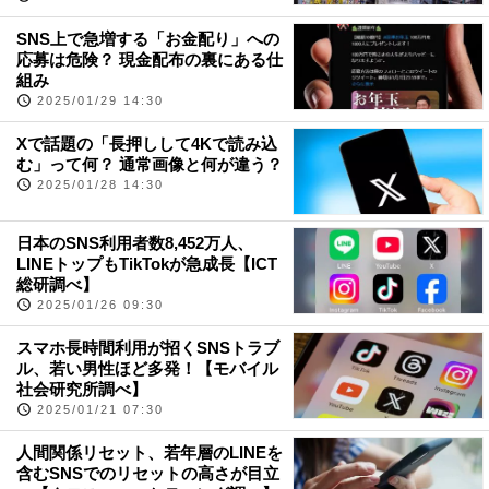
SNS上で急増する「お金配り」への
応募は危険？ 現金配布の裏にある仕
組み
2025/01/29 14:30
Xで話題の「長押しして4Kで読み込
む」って何？ 通常画像と何が違う？
2025/01/28 14:30
日本のSNS利用者数8,452万人、
LINEトップもTikTokが急成長【ICT
総研調べ】
2025/01/26 09:30
スマホ長時間利用が招くSNSトラブ
ル、若い男性ほど多発！【モバイル
社会研究所調べ】
2025/01/21 07:30
人間関係リセット、若年層のLINEを
含むSNSでのリセットの高さが目立