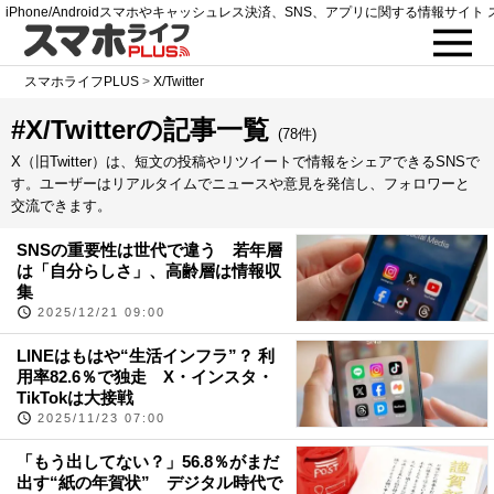
iPhone/Androidスマホやキャッシュレス決済、SNS、アプリに関する情報サイト 
スマホライフPLUS
>
X/Twitter
#X/Twitterの記事一覧
(78件)
X（旧Twitter）は、短文の投稿やリツイートで情報をシェアできるSNSで
す。ユーザーはリアルタイムでニュースや意見を発信し、フォロワーと
交流できます。
SNSの重要性は世代で違う 若年層
は「自分らしさ」、高齢層は情報収
集
2025/12/21 09:00
LINEはもはや“生活インフラ”？ 利
用率82.6％で独走 X・インスタ・
TikTokは大接戦
2025/11/23 07:00
「もう出してない？」56.8％がまだ
出す“紙の年賀状” デジタル時代で