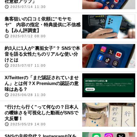
社意欲アップ」
2025/07/14 11:30
集客狙いの口コミ依頼に“モヤモ
ヤ” 内容の指定・特典提供に不信感
も【みん評調査】
2025/07/12 08:00
約3人に1人が“裏垢女子”？ SNSで本
音を語る女性たちのリアルな使い分
けとは
2025/07/07 11:00
X/Twitterの「まだ認証されていませ
ん」とは何？X Premiumの認証の意
味はある？
2025/06/28 11:30
“行けたら行く”って何なの？日本人
の曖昧さを可視化した動画がSNSで
大反響！
2025/05/29 14:00
SNSの主役交代？ InstagramがXを