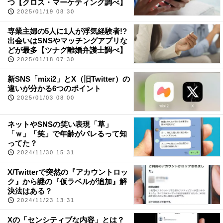
つ【クロス・マーケティング調べ】
2025/01/19 08:30
専業主婦の5人に1人が浮気経験者!?
出会いはSNSやマッチングアプリな
どが最多【ツナグ離婚弁護士調べ】
2025/01/18 07:30
新SNS「mixi2」とX（旧Twitter）の
違いが分かる6つのポイント
2025/01/03 08:00
ネットやSNSの笑い表現「草」
「ｗ」「笑」で年齢がバレるって知
ってた？
2024/11/30 15:31
X/Twitterで突然の『アカウントロッ
ク』から謎の『仮ラベルが追加』解
決法はある？
2024/11/23 13:31
Xの「センシティブな内容」とは？