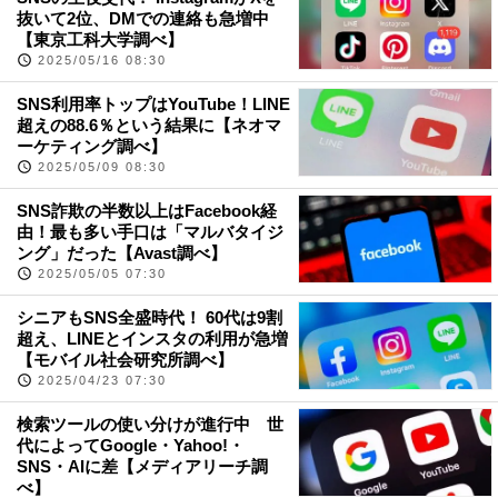
抜いて2位、DMでの連絡も急増中
【東京工科大学調べ】
2025/05/16 08:30
SNS利用率トップはYouTube！LINE
超えの88.6％という結果に【ネオマ
ーケティング調べ】
2025/05/09 08:30
SNS詐欺の半数以上はFacebook経
由！最も多い手口は「マルバタイジ
ング」だった【Avast調べ】
2025/05/05 07:30
シニアもSNS全盛時代！ 60代は9割
超え、LINEとインスタの利用が急増
【モバイル社会研究所調べ】
2025/04/23 07:30
検索ツールの使い分けが進行中 世
代によってGoogle・Yahoo!・
SNS・AIに差【メディアリーチ調
べ】