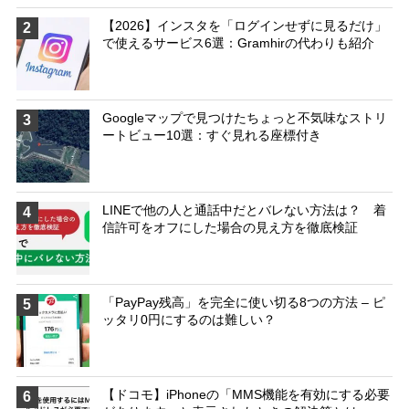
【2026】インスタを「ログインせずに見るだけ」
2
で使えるサービス6選：Gramhirの代わりも紹介
Googleマップで見つけたちょっと不気味なストリ
3
ートビュー10選：すぐ見れる座標付き
LINEで他の人と通話中だとバレない方法は？ 着
4
信許可をオフにした場合の見え方を徹底検証
「PayPay残高」を完全に使い切る8つの方法 – ピ
5
ッタリ0円にするのは難しい？
【ドコモ】iPhoneの「MMS機能を有効にする必要
6