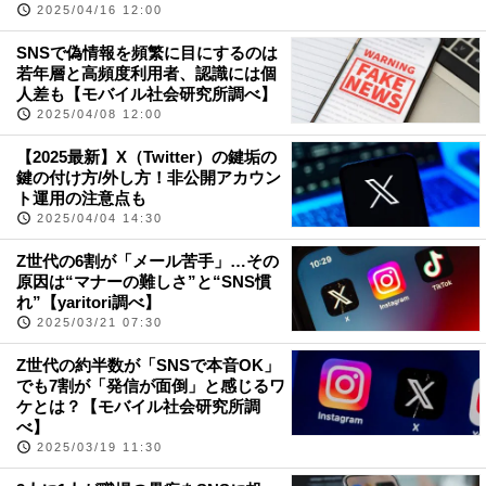
2025/04/16 12:00
SNSで偽情報を頻繁に目にするのは
若年層と高頻度利用者、認識には個
人差も【モバイル社会研究所調べ】
2025/04/08 12:00
【2025最新】X（Twitter）の鍵垢の
鍵の付け方/外し方！非公開アカウン
ト運用の注意点も
2025/04/04 14:30
Z世代の6割が「メール苦手」…その
原因は“マナーの難しさ”と“SNS慣
れ”【yaritori調べ】
2025/03/21 07:30
Z世代の約半数が「SNSで本音OK」
でも7割が「発信が面倒」と感じるワ
ケとは？【モバイル社会研究所調
べ】
2025/03/19 11:30