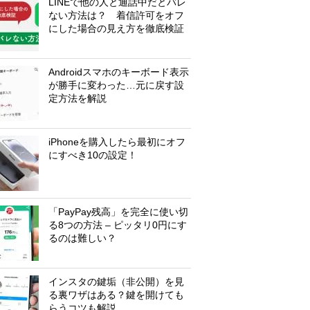
LINEで他の人と通話中だとバレ
ない方法は？ 着信許可をオフ
にした場合の見え方を徹底検証
Androidスマホのキーボード表示
が勝手に変わった…元に戻す設
定方法を解説
iPhoneを購入したら最初にオフ
にすべき10の設定！
「PayPay残高」を完全に使い切
る8つの方法 – ピッタリ0円にす
るのは難しい？
インスタの鍵垢（非公開）を見
る裏ワザはある？鍵を開けても
らうコツも解説