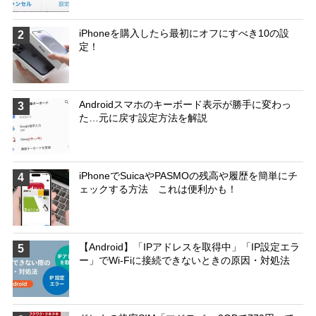
iPhoneを購入したら最初にオフにすべき10の設
2
定！
Androidスマホのキーボード表示が勝手に変わっ
3
た…元に戻す設定方法を解説
iPhoneでSuicaやPASMOの残高や履歴を簡単にチ
4
ェックする方法 これは便利かも！
【Android】「IPアドレスを取得中」「IP設定エラ
5
ー」でWi-Fiに接続できないときの原因・対処法