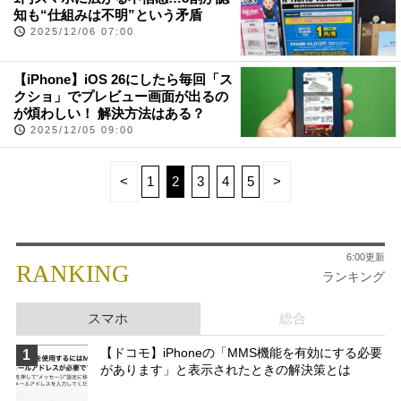
知も“仕組みは不明”という矛盾
2025/12/06 07:00
【iPhone】iOS 26にしたら毎回「ス
クショ」でプレビュー画面が出るの
が煩わしい！ 解決方法はある？
2025/12/05 09:00
<
1
2
3
4
5
>
6:00更新
RANKING
ランキング
スマホ
総合
【ドコモ】iPhoneの「MMS機能を有効にする必要
1
があります」と表示されたときの解決策とは