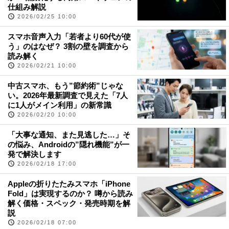
仕組み解説
2026/02/25 10:00
スマホ音声入力「若者より60代が使
う」のはなぜ？ 3割の壁を調査から
読み解く
2026/02/21 10:00
中古スマホ、もう”節約術”じゃな
い。2026年最新調査で見えた「7人
に1人がメイン利用」の新常識
2026/02/20 10:00
「大事な通知、また見逃した…」そ
の悩み、Androidの”隠れ機能”が一
発で解決します
2026/02/18 17:00
Appleの折りたたみスマホ「iPhone
Fold」は実現するのか？ 噂から読み
解く価格・スペック・発売時期を解
説
2026/02/18 07:00