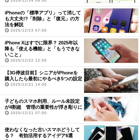
2025/12/24 09:00
iPhoneの「標準アプリ」って消して
も大丈夫!?「削除」と「復元」の方
法を解説
2025/12/23 07:00
iPhone Xはすでに限界？ 2025年以
降も「使える機能」と「もうできな
いこと」
2025/12/22 12:00
【3G停波目前】シニアがiPhoneを
購入したら最初にやるべき5つの設定
2025/12/21 14:00
子どものスマホ利用、ルール未設定
が4割超 管理の重要性が浮き彫りに
2025/12/21 07:00
使わなくなった古いスマホどうして
る？ 有効活用するアイデア6選