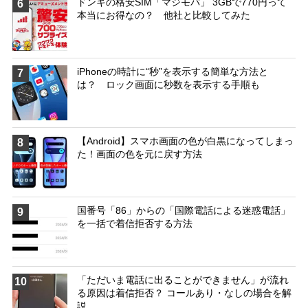
ドンキの格安SIM「マジモバ」 3GBで770円って
6
本当にお得なの？ 他社と比較してみた
iPhoneの時計に“秒”を表示する簡単な方法と
7
は？ ロック画面に秒数を表示する手順も
【Android】スマホ画面の色が白黒になってしまっ
8
た！画面の色を元に戻す方法
国番号「86」からの「国際電話による迷惑電話」
9
を一括で着信拒否する方法
「ただいま電話に出ることができません」が流れ
10
る原因は着信拒否？ コールあり・なしの場合を解
説