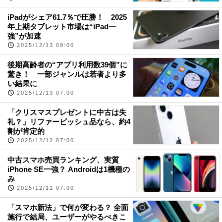
iPadがシェア61.7％で圧勝！ 2025
年上期タブレット市場は“iPad一
強”が加速
2025/12/13 09:00
後期高齢者の“アプリ利用数39個”に
驚き！ 一部ジャンルは若者より多
い結果に
2025/12/13 07:00
「クリスマスプレゼントに中古は失
礼？」リファービッシュ品なら、約4
割が肯定的
2025/12/12 07:00
中古スマホ売買ランキング、実質
iPhone SE一強？ Androidは1機種の
み
2025/12/11 07:00
「スマホ新法」で何が変わる？ 全面
施行で結局、ユーザーがやるべきこ