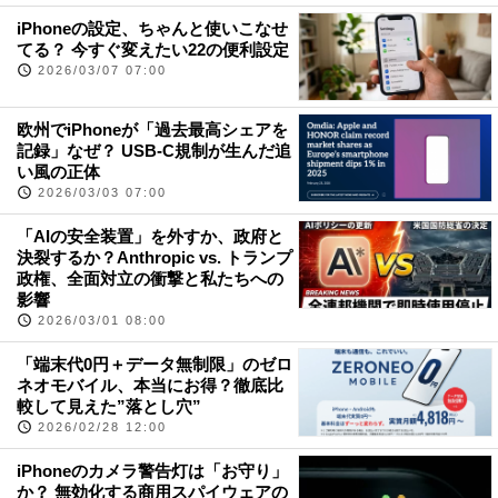
iPhoneの設定、ちゃんと使いこなせ
てる？ 今すぐ変えたい22の便利設定
2026/03/07 07:00
欧州でiPhoneが「過去最高シェアを
記録」なぜ？ USB-C規制が生んだ追
い風の正体
2026/03/03 07:00
「AIの安全装置」を外すか、政府と
決裂するか？Anthropic vs. トランプ
政権、全面対立の衝撃と私たちへの
影響
2026/03/01 08:00
「端末代0円＋データ無制限」のゼロ
ネオモバイル、本当にお得？徹底比
較して見えた”落とし穴”
2026/02/28 12:00
iPhoneのカメラ警告灯は「お守り」
か？ 無効化する商用スパイウェアの