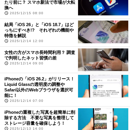
たり前に？ スマホ新法で市場が大転
換へ
2025/12/15 08:00
結局「iOS 26」と「iOS 18.7」はど
っちにすべき!? それぞれの機能や
特徴を解説
2025/12/14 12:00
女性の方がスマホ長時間利用？ 調査
で判明したネット習慣の差
2025/12/14 09:00
iPhoneの「iOS 26.2」がリリース！
Liquid Glassの透明度の調整や
Safari以外のWebブラウザを選択可
能に！
2025/12/14 07:00
iPhoneの重複した写真を超簡単に削
除する方法 不要な写真を整理して
ストレージ容量を確保しよう！
2025/12/13 14:00