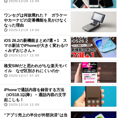
2025/12/20 12:00
ワンセグは何故廃れた？ ガラケー
やカーナビの定番機能を見かけなく
なった理由
2025/12/19 14:00
iOS 26.2の新機能まとめ7選＋1 ス
マホ新法でiPhoneが大きく変わる!?
＜みずおじさん＞
2025/12/17 12:00
格安SIMだと思われがちな楽天モバ
イル なぜ区別されにくいのか
2025/12/17 07:00
iPhoneで通話内容を録音する方法
（iOS18.1以降） − 通話内容の文字
起こしも！
2025/12/16 12:00
“アプリ売上の半分が外部決済”は当