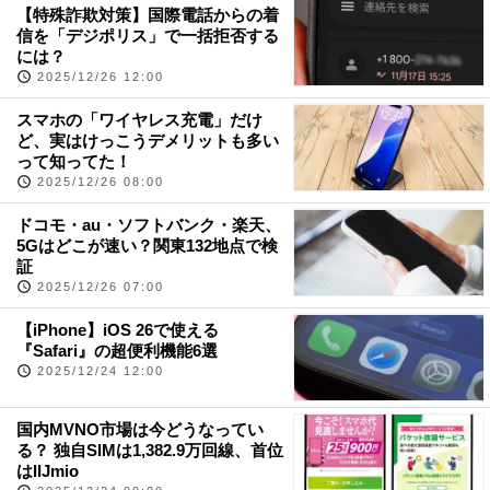
【特殊詐欺対策】国際電話からの着
信を「デジポリス」で一括拒否する
には？
2025/12/26 12:00
スマホの「ワイヤレス充電」だけ
ど、実はけっこうデメリットも多い
って知ってた！
2025/12/26 08:00
ドコモ・au・ソフトバンク・楽天、
5Gはどこが速い？関東132地点で検
証
2025/12/26 07:00
【iPhone】iOS 26で使える
『Safari』の超便利機能6選
2025/12/24 12:00
国内MVNO市場は今どうなってい
る？ 独自SIMは1,382.9万回線、首位
はIIJmio