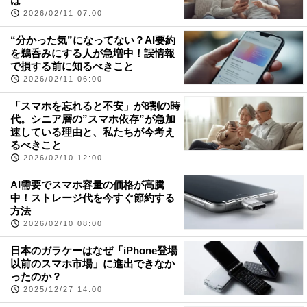
は
2026/02/11 07:00
“分かった気”になってない？AI要約
を鵜呑みにする人が急増中！誤情報
で損する前に知るべきこと
2026/02/11 06:00
「スマホを忘れると不安」が8割の時
代。シニア層の”スマホ依存”が急加
速している理由と、私たちが今考え
るべきこと
2026/02/10 12:00
AI需要でスマホ容量の価格が高騰
中！ストレージ代を今すぐ節約する
方法
2026/02/10 08:00
日本のガラケーはなぜ「iPhone登場
以前のスマホ市場」に進出できなか
ったのか？
2025/12/27 14:00