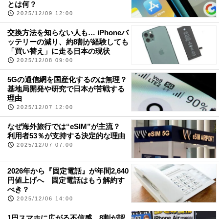
とは何？
2025/12/09 12:00
交換方法を知らない人も… iPhoneバ
ッテリーの減り、約8割が経験しても
「買い替え」に走る日本の現状
2025/12/08 09:00
5Gの通信網を国産化するのは無理？
基地局開発や研究で日本が苦戦する
理由
2025/12/07 12:00
なぜ海外旅行では“eSIM”が主流？
利用者53％が支持する決定的な理由
2025/12/07 07:00
2026年から『固定電話』が年間2,640
円値上げへ 固定電話はもう解約す
べき？
2025/12/06 14:00
1円スマホに広がる不信感…8割が認