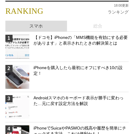
18:00更新
RANKING
ランキング
スマホ
総合
【ドコモ】iPhoneの「MMS機能を有効にする必要
1
があります」と表示されたときの解決策とは
iPhoneを購入したら最初にオフにすべき10の設
2
定！
Androidスマホのキーボード表示が勝手に変わっ
3
た…元に戻す設定方法を解説
iPhoneでSuicaやPASMOの残高や履歴を簡単にチ
4
ェックする方法 これは便利かも！