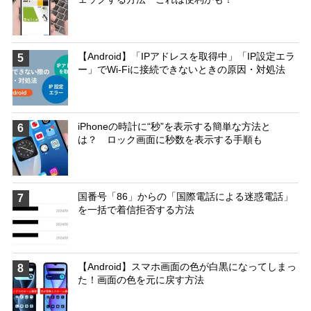
【Android】「IPアドレスを取得中」「IP設定エラ
5
ー」でWi-Fiに接続できないときの原因・対処法
iPhoneの時計に“秒”を表示する簡単な方法と
6
は？ ロック画面に秒数を表示する手順も
国番号「86」からの「国際電話による迷惑電話」
7
を一括で着信拒否する方法
【Android】スマホ画面の色が白黒になってしまっ
8
た！画面の色を元に戻す方法