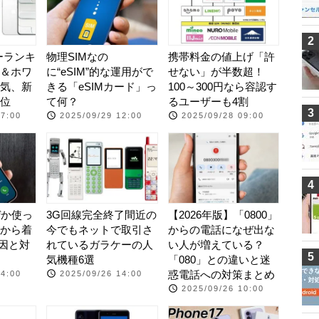
2
ラーランキ
物理SIMなの
携帯料金の値上げ「許
＆ホワ
に“eSIM”的な運用がで
せない」が半数超！
気、新
きる「eSIMカード」っ
100～300円なら容認す
位
て何？
るユーザーも4割
3
07:00
2025/09/29 12:00
2025/09/28 09:00
4
ぜか使っ
3G回線完全終了間近の
【2026年版】「0800」
eから着
今でもネットで取引さ
からの電話になぜ出な
原因と対
れているガラケーの人
い人が増えている？
5
気機種6選
「080」との違いと迷
惑電話への対策まとめ
14:00
2025/09/26 14:00
2025/09/26 10:00