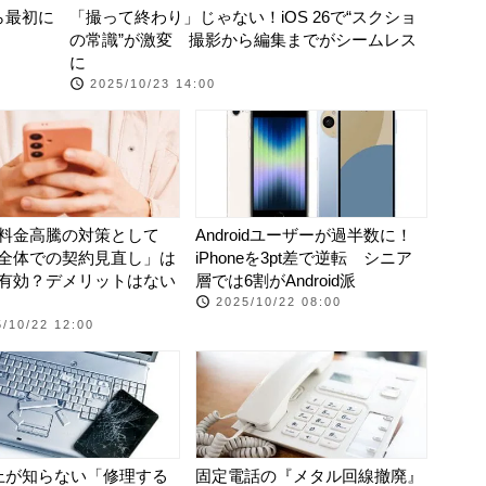
たら最初に
「撮って終わり」じゃない！iOS 26で“スクショ
の常識”が激変 撮影から編集までがシームレス
に
2025/10/23 14:00
料金高騰の対策として
Androidユーザーが過半数に！
全体での契約見直し」は
iPhoneを3pt差で逆転 シニア
有効？デメリットはない
層では6割がAndroid派
2025/10/22 08:00
/10/22 12:00
上が知らない「修理する
固定電話の『メタル回線撤廃』