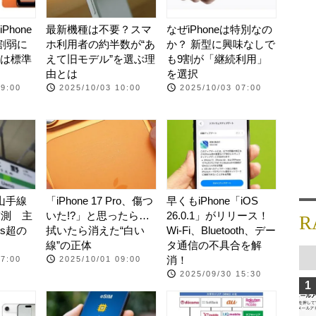
hone
最新機種は不要？スマ
なぜiPhoneは特別なの
割弱に
ホ利用者の約半数が“あ
か？ 新型に興味なしで
は標準
えて旧モデル”を選ぶ理
も9割が「継続利用」
由とは
を選択
09:00
2025/10/03 10:00
2025/10/03 07:00
山手線
「iPhone 17 Pro、傷つ
早くもiPhone「iOS
実測 主
いた!?」と思ったら…
26.0.1」がリリース！
R
ps超の
拭いたら消えた“白い
Wi-Fi、Bluetooth、デー
線”の正体
タ通信の不具合を解
消！
07:00
2025/10/01 09:00
2025/09/30 15:30
1