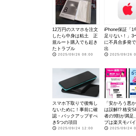
12万円のスマホを注文
iPhone保証「
したら中身は粘土 正
足りない！」3
規ルート購入でも起き
に不具合多発で
たトラブル
出
2025/09/26 08:00
2025/09/26 
スマホ下取りで後悔し
「安かろう悪か
ないために！事前に確
は誤解!? 格安S
認・バックアップすべ
者の9割が満足
き5つの項目
プは楽天モバイ
2025/09/24 12:00
2025/09/24 