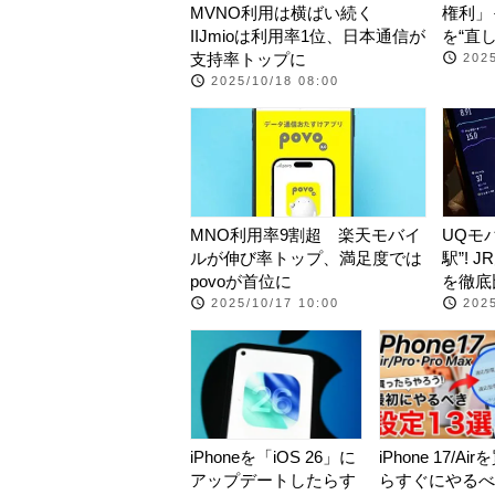
MVNO利用は横ばい続く
権利」
IIJmioは利用率1位、日本通信が
を“直
支持率トップに
2025
2025/10/18 08:00
MNO利用率9割超 楽天モバイ
UQモ
ルが伸び率トップ、満足度では
駅”! 
povoが首位に
を徹底
2025/10/17 10:00
2025
iPhoneを「iOS 26」に
iPhone 17/Ai
アップデートしたらす
らすぐにやるべ