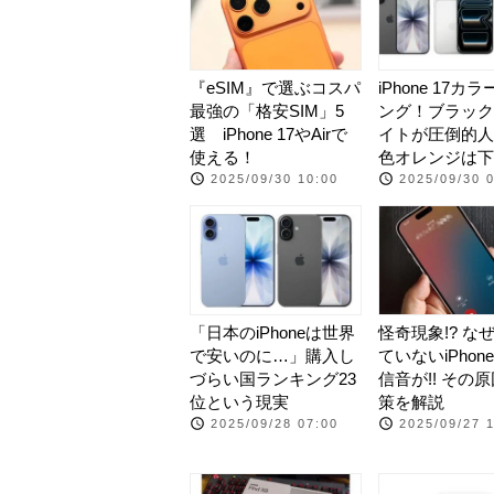
『eSIM』で選ぶコスパ
iPhone 17カ
最強の「格安SIM」5
ング！ブラック
選 iPhone 17やAirで
イトが圧倒的人
使える！
色オレンジは下
2025/09/30 10:00
2025/09/30 
「日本のiPhoneは世界
怪奇現象!? な
で安いのに…」購入し
ていないiPhon
づらい国ランキング23
信音が!! その
位という現実
策を解説
2025/09/28 07:00
2025/09/27 