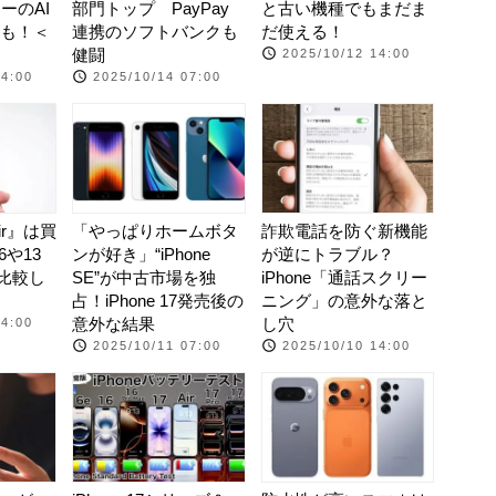
ーのAI
部門トップ PayPay
と古い機種でもまだま
も！＜
連携のソフトバンクも
だ使える！
健闘
2025/10/12 14:00
14:00
2025/10/14 07:00
Air』は買
「やっぱりホームボタ
詐欺電話を防ぐ新機能
16や13
ンが好き」“iPhone
が逆にトラブル？
と比較し
SE”が中古市場を独
iPhone「通話スクリー
占！iPhone 17発売後の
ニング」の意外な落と
意外な結果
し穴
14:00
2025/10/11 07:00
2025/10/10 14:00