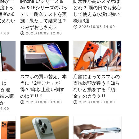
neが一
iPhone 17シリーズ＆
防水性が高いスマホは
度トッ
Air＆16シリーズのバッ
どれ？ 雨の日でも安心
用者の6
テリー耐久テストを実
して使える水没に強い
変えない
施！果たして結果は？
機種3選
＜みずおじさん＞
2025/10/08 14:00
07:00
2025/10/09 12:00
スマホの買い替え、本
店舗によってスマホの
e』は
当に「2年ごと」が
支払総額が違う？知ら
と何が違
得？4年以上使い倒す
ないと損をする「頭
端末購
のはアリ？
金」のカラクリ
か
2025/10/06 13:00
2025/10/06 10:00
14:00