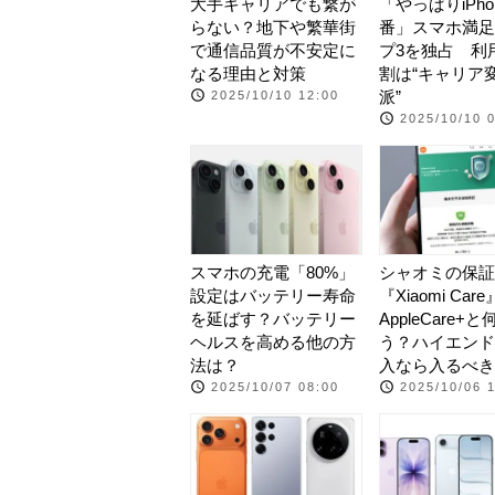
大手キャリアでも繋が
「やっぱりiPho
らない？地下や繁華街
番」スマホ満足
で通信品質が不安定に
プ3を独占 利
なる理由と対策
割は“キャリア
派”
2025/10/10 12:00
2025/10/10 
スマホの充電「80%」
シャオミの保証
設定はバッテリー寿命
『Xiaomi Car
を延ばす？バッテリー
AppleCare+
ヘルスを高める他の方
う？ハイエンド
法は？
入なら入るべき
2025/10/07 08:00
2025/10/06 