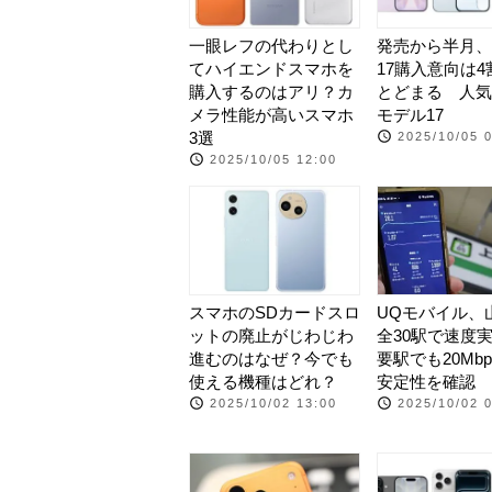
一眼レフの代わりとし
発売から半月、iP
てハイエンドスマホを
17購入意向は4
購入するのはアリ？カ
とどまる 人気
メラ性能が高いスマホ
モデル17
3選
2025/10/05 
2025/10/05 12:00
スマホのSDカードスロ
UQモバイル、
ットの廃止がじわじわ
全30駅で速度
進むのはなぜ？今でも
要駅でも20Mb
使える機種はどれ？
安定性を確認
2025/10/02 13:00
2025/10/02 