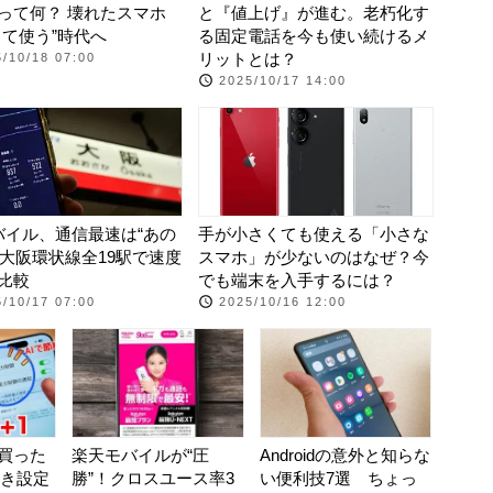
って何？ 壊れたスマホ
と『値上げ』が進む。老朽化す
して使う”時代へ
る固定電話を今も使い続けるメ
リットとは？
/10/18 07:00
2025/10/17 14:00
バイル、通信最速は“あの
手が小さくても使える「小さな
JR大阪環状線全19駅で速度
スマホ」が少ないのはなぜ？今
比較
でも端末を入手するには？
/10/17 07:00
2025/10/16 12:00
rを買った
楽天モバイルが“圧
Androidの意外と知らな
き設定
勝”！クロスユース率3
い便利技7選 ちょっ