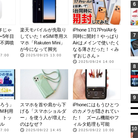
6
1年じゃ
楽天モバイルが先取り
iPhone 17/17Pro/Airを
7
〜5年目
していた！eSIM専用ス
同時に開封！やっぱり
不満噴
マホ「Rakuten Mini」
Airはメインで使いたく
が今になって脚光
なる薄さだった！＜み
ずおじさん＞
07:00
2025/09/25 13:00
2025/09/24 14:00
8
9
ろう」
スマホを首や肩から下
iPhoneにはもうひとつ
IM利用
げる「スマホショルダ
のカメラが隠されてい
、トッ
ー」を使う人が増えた
た！ ズーム機能やフ
ル
のはなぜ？
ィルタ処理も可能
10
07:00
2025/09/22 14:45
2025/09/22 10:00