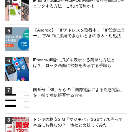
iPhoneでSuicaやPASMOの残高や履歴を簡単にチ
4
ェックする方法 これは便利かも！
【Android】「IPアドレスを取得中」「IP設定エラ
5
ー」でWi-Fiに接続できないときの原因・対処法
iPhoneの時計に“秒”を表示する簡単な方法と
6
は？ ロック画面に秒数を表示する手順も
国番号「86」からの「国際電話による迷惑電話」
7
を一括で着信拒否する方法
ドンキの格安SIM「マジモバ」 3GBで770円って
8
本当にお得なの？ 他社と比較してみた