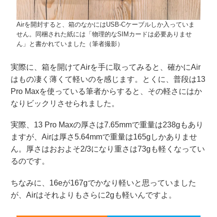
Airを開封すると、箱のなかにはUSB-Cケーブルしか入っていま
せん。同梱された紙には「物理的なSIMカードは必要ありませ
ん」と書かれていました（筆者撮影）
実際に、箱を開けてAirを手に取ってみると、確かにAir
はもの凄く薄くて軽いのを感じます。とくに、普段は13
Pro Maxを使っている筆者からすると、その軽さにはか
なりビックリさせられました。
実際、13 Pro Maxの厚さは7.65mmで重量は238gもあり
ますが、Airは厚さ5.64mmで重量は165gしかありませ
ん。厚さはおおよそ2/3になり重さは73gも軽くなってい
るのです。
ちなみに、16eが167gでかなり軽いと思っていました
が、Airはそれよりもさらに2gも軽いんですよ。