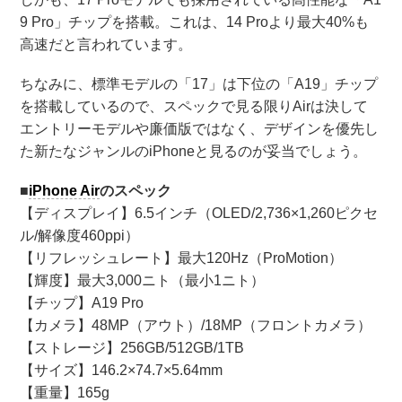
9 Pro」チップを搭載。これは、14 Proより最大40%も
高速だと言われています。
ちなみに、標準モデルの「17」は下位の「A19」チップ
を搭載しているので、スペックで見る限りAirは決して
エントリーモデルや廉価版ではなく、デザインを優先し
た新たなジャンルのiPhoneと見るのが妥当でしょう。
■
iPhone Air
のスペック
【ディスプレイ】6.5インチ（OLED/2,736×1,260ピクセ
ル/解像度460ppi）
【リフレッシュレート】最大120Hz（ProMotion）
【輝度】最大3,000ニト（最小1ニト）
【チップ】A19 Pro
【カメラ】48MP（アウト）/18MP（フロントカメラ）
【ストレージ】256GB/512GB/1TB
【サイズ】146.2×74.7×5.64mm
【重量】165g