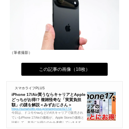
（筆者撮影）
この記事の画像（18枚）
スマホライフPLUS
iPhone 17/Air買うならキャリアとApple
どっちがお得!? 複雑怪奇な「実質負担
額」の謎を解説＜みずおじさん＞
https://sumaholife-plus.jp/smartphone/42773/
今回は、ドコモやauなどの4大キャリアで販売され
ているiPhone 17/Airの価格が、Apple Storeの価格と
比較して、本当にお得なのかを考察していきます。
キャリアでは何とか割りとかがたくさん用意されて