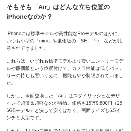
いて、結局「実質負担額」がよく分からないと思い
そもそも「Air」はどんな立ち位置の
ます。その...
iPhoneなのか？
iPhoneには標準モデルや高性能なProモデルのほかに、
いつも小型の「mini」や廉価版の「SE」「e」などが用
意されてきました。
これらは、いずれも標準モデルより安いエントリーモデ
ルや廉価版という位置付けで、カメラ性能は低くバッテ
リーの持ちも悪いうえに、機能もやや制限されていまし
た。
しかし、今回登場した「Air」はスタイリッシュなデザ
インで超薄＆超軽なのが特徴。価格も15万9,800円（25
6GBモデル）と決して安くはなく、画面サイズも6.5イ
ンチと大型です。
しかも、17 Proモデルでも採用されている高性能な「A1