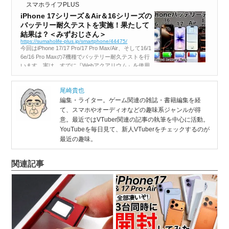
スマホライフPLUS
iPhone 17シリーズ＆Air＆16シリーズの
バッテリー耐久テストを実施！果たして
結果は？＜みずおじさん＞
https://sumaholife-plus.jp/smartphone/44475/
今回はiPhone 17/17 Pro/17 Pro Max/Air、そして16/1
6e/16 Pro Maxの7機種でバッテリー耐久テストを行
います。実は、すでに『Webアクアリウム』を使用
した“高負荷状態”でもテストしていますが、今回は
これを外し、適応型電力制御は...
尾崎貴也
編集・ライター。ゲーム関連の雑誌・書籍編集を経
て、スマホやオーディオなどの趣味系ジャンルが得
意。最近ではVTuber関連の記事の執筆を中心に活動。
YouTubeを毎日見て、新人VTuberをチェックするのが
最近の趣味。
関連記事