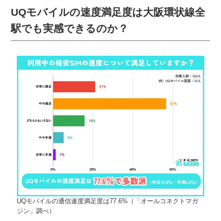
からUQモバイル契約者の意見を抽出。満足度が高
UQモバイルの速度満足度は大阪環状線全
い一方で、「時間帯...
駅でも実感できるのか？
UQモバイルの通信速度満足度は77.6%（「オールコネクトマガ
ジン」調べ）