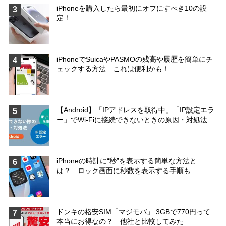
iPhoneを購入したら最初にオフにすべき10の設
3
定！
iPhoneでSuicaやPASMOの残高や履歴を簡単にチ
4
ェックする方法 これは便利かも！
【Android】「IPアドレスを取得中」「IP設定エラ
5
ー」でWi-Fiに接続できないときの原因・対処法
iPhoneの時計に“秒”を表示する簡単な方法と
6
は？ ロック画面に秒数を表示する手順も
ドンキの格安SIM「マジモバ」 3GBで770円って
7
本当にお得なの？ 他社と比較してみた