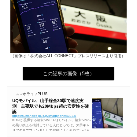
（画像は「株式会社ALL CONNECT」プレスリリースより引用）
この記事の画像（5枚）
スマホライフPLUS
UQモバイル、山手線全30駅で速度実
測 主要駅でも20Mbps超の安定性を確
認
https://sumaholife-plus.jp/smartphone/43923/
KDDIが提供する格安SIM・UQモバイル。格安SIMへ
の乗り換えを検討している人にとっては、大手キャ
リアのサブブランドとして候補に上がりやすいだろ
う。そこでALL CONNECTは、格安SIMの利用調査