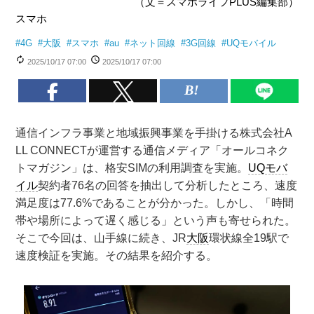
（文＝スマホライフPLUS編集部）
スマホ
#
4G
#
大阪
#
スマホ
#
au
#
ネット回線
#
3G回線
#
UQモバイル
2025/10/17 07:00
2025/10/17 07:00
通信インフラ事業と地域振興事業を手掛ける株式会社A
LL CONNECTが運営する通信メディア「オールコネク
トマガジン」は、格安SIMの利用調査を実施。
UQモバ
イル
契約者76名の回答を抽出して分析したところ、速度
満足度は77.6%であることが分かった。しかし、「時間
帯や場所によって遅く感じる」という声も寄せられた。
そこで今回は、山手線に続き、JR
大阪
環状線全19駅で
速度検証を実施。その結果を紹介する。