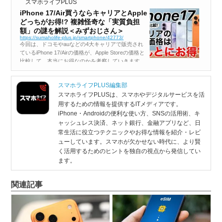
スマホライフPLUS
iPhone 17/Air買うならキャリアとApple
どっちがお得!? 複雑怪奇な「実質負担
額」の謎を解説＜みずおじさん＞
https://sumaholife-plus.jp/smartphone/42773/
今回は、ドコモやauなどの4大キャリアで販売され
ているiPhone 17/Airの価格が、Apple Storeの価格と
比較して、本当にお得なのかを考察していきます。
キャリアでは何とか割りとかがたくさん用意されて
いて、結局「実質負担額」がよく分からないと思い
スマホライフPLUS編集部
ます。その...
スマホライフPLUSは、スマホやデジタルサービスを活
用するための情報を提供するITメディアです。
iPhone・Androidの便利な使い方、SNSの活用術、キ
ャッシュレス決済、ネット銀行、金融アプリなど、日
常生活に役立つテクニックやお得な情報を紹介・レビ
ューしています。スマホが欠かせない時代に、より賢
く活用するためのヒントを独自の視点から発信してい
ます。
関連記事