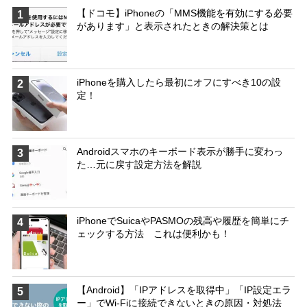
【ドコモ】iPhoneの「MMS機能を有効にする必要
1
があります」と表示されたときの解決策とは
iPhoneを購入したら最初にオフにすべき10の設
2
定！
Androidスマホのキーボード表示が勝手に変わっ
3
た…元に戻す設定方法を解説
iPhoneでSuicaやPASMOの残高や履歴を簡単にチ
4
ェックする方法 これは便利かも！
【Android】「IPアドレスを取得中」「IP設定エラ
5
ー」でWi-Fiに接続できないときの原因・対処法