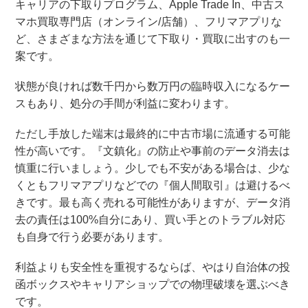
キャリアの下取りプログラム、Apple Trade In、中古ス
マホ買取専門店（オンライン/店舗）、フリマアプリな
ど、さまざまな方法を通じて下取り・買取に出すのも一
案です。
状態が良ければ数千円から数万円の臨時収入になるケー
スもあり、処分の手間が利益に変わります。
ただし手放した端末は最終的に中古市場に流通する可能
性が高いです。『文鎮化』の防止や事前のデータ消去は
慎重に行いましょう。少しでも不安がある場合は、少な
くともフリマアプリなどでの『個人間取引』は避けるべ
きです。最も高く売れる可能性がありますが、データ消
去の責任は100%自分にあり、買い手とのトラブル対応
も自身で行う必要があります。
利益よりも安全性を重視するならば、やはり自治体の投
函ボックスやキャリアショップでの物理破壊を選ぶべき
です。