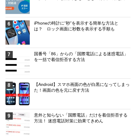
iPhoneの時計に“秒”を表示する簡単な方法と
6
は？ ロック画面に秒数を表示する手順も
国番号「86」からの「国際電話による迷惑電話」
7
を一括で着信拒否する方法
【Android】スマホ画面の色が白黒になってしまっ
8
た！画面の色を元に戻す方法
意外と知らない「国際電話」だけを着信拒否する
9
方法！ 迷惑電話対策に効果てきめん