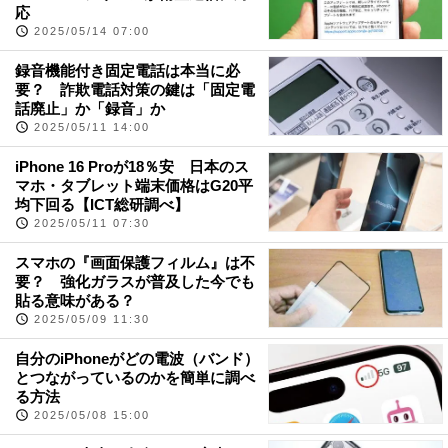
応
2025/05/14 07:00
録音機能付き固定電話は本当に必
要？ 詐欺電話対策の鍵は「固定電
話廃止」か「録音」か
2025/05/11 14:00
iPhone 16 Proが18％安 日本のス
マホ・タブレット端末価格はG20平
均下回る【ICT総研調べ】
2025/05/11 07:30
スマホの『画面保護フィルム』は不
要？ 強化ガラスが普及した今でも
貼る意味がある？
2025/05/09 11:30
自分のiPhoneがどの電波（バンド）
とつながっているのかを簡単に調べ
る方法
2025/05/08 15:00