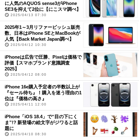
に人気のAQUOS sense3がiPhone
SE3を抑えて2位に【にこスマ調べ】
2025/04/13 07:30
2025年1～3月リファービッシュ販売
数、日本はiPhone SEとMacBookが
人気【Back Market Japan調べ】
2025/04/12 10:30
iPhoneは広告で圧勝、Pixelは価格で
評価【スマホブランド意識調査
2025】
2025/04/12 08:00
iPhone 16e購入予定者の半数以上が
『セール待ち』！購入を迷う理由の1
位は『価格の高さ』
2025/04/11 12:00
iPhone「iOS 18.4」で“目の下にく
ま”!? 新登場の絵文字がジワると話
題に
2025/04/10 08:30