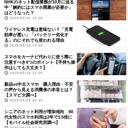
NHKのネット配信業務が10月に迫る
中「解約にはスマホ廃棄が必要か」
はどうなった？
2025/05/19 15:00
ワイヤレス充電は意味ない？「充電
効率が悪い」「バッテリー劣化す
る」のにそれでも使われる理由
2025/05/18 14:00
スマホをカーナビ代わりに使う際に
注意すべき4つのポイント【手持ち操
作はしても大丈夫？】
2025/05/18 12:00
新品vs中古スマホ 購入理由・不安
の声から見える消費者の本音とは？
【スマピタ調べ】
2025/05/18 08:30
シニアのネット利用が増加傾向 60
代女性のスマホ利用は2年で1.5倍に
【モバイル社会研究所調べ】
2025/05/18 07:30