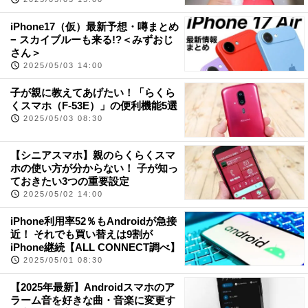
iPhone17（仮）最新予想・噂まとめ
− スカイブルーも来る!?＜みずおじ
さん＞
2025/05/03 14:00
子が親に教えてあげたい！「らくら
くスマホ（F-53E）」の便利機能5選
2025/05/03 08:30
【シニアスマホ】親のらくらくスマ
ホの使い方が分からない！ 子が知っ
ておきたい3つの重要設定
2025/05/02 14:00
iPhone利用率52％もAndroidが急接
近！ それでも買い替えは9割が
iPhone継続【ALL CONNECT調べ】
2025/05/01 08:30
【2025年最新】Androidスマホのア
ラーム音を好きな曲・音楽に変更す