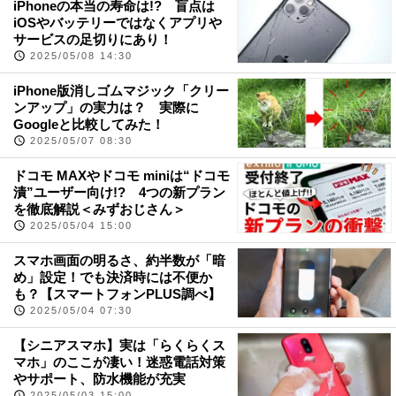
iPhoneの本当の寿命は!? 盲点は
iOSやバッテリーではなくアプリや
サービスの足切りにあり！
2025/05/08 14:30
iPhone版消しゴムマジック「クリー
ンアップ」の実力は？ 実際に
Googleと比較してみた！
2025/05/07 08:30
ドコモ MAXやドコモ miniは“ドコモ
漬”ユーザー向け!? 4つの新プラン
を徹底解説＜みずおじさん＞
2025/05/04 15:00
スマホ画面の明るさ、約半数が「暗
め」設定！でも決済時には不便か
も？【スマートフォンPLUS調べ】
2025/05/04 07:30
【シニアスマホ】実は「らくらくス
マホ」のここが凄い！迷惑電話対策
やサポート、防水機能が充実
2025/05/03 15:00