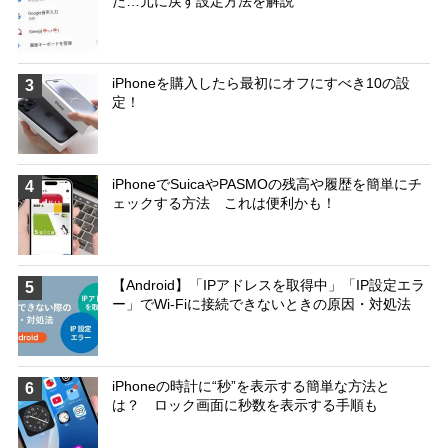
た…元に戻す設定方法を解説
iPhoneを購入したら最初にオフにすべき10の設
3
定！
iPhoneでSuicaやPASMOの残高や履歴を簡単にチ
4
ェックする方法 これは便利かも！
【Android】「IPアドレスを取得中」「IP設定エラ
5
ー」でWi-Fiに接続できないときの原因・対処法
iPhoneの時計に“秒”を表示する簡単な方法と
6
は？ ロック画面に秒数を表示する手順も