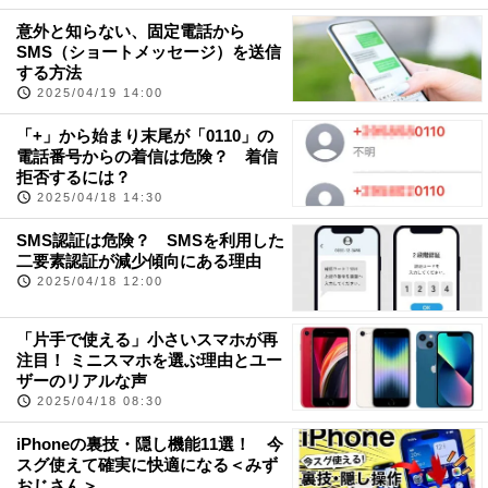
意外と知らない、固定電話から
SMS（ショートメッセージ）を送信
する方法
2025/04/19 14:00
「+」から始まり末尾が「0110」の
電話番号からの着信は危険？ 着信
拒否するには？
2025/04/18 14:30
SMS認証は危険？ SMSを利用した
二要素認証が減少傾向にある理由
2025/04/18 12:00
「片手で使える」小さいスマホが再
注目！ ミニスマホを選ぶ理由とユー
ザーのリアルな声
2025/04/18 08:30
iPhoneの裏技・隠し機能11選！ 今
スグ使えて確実に快適になる＜みず
おじさん＞