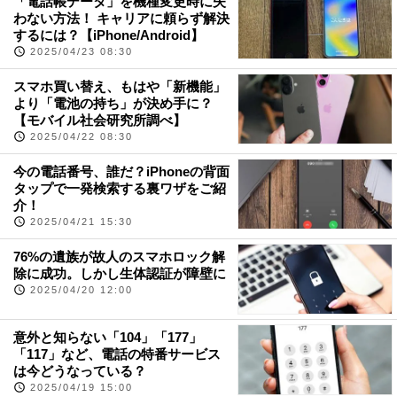
「電話帳データ」を機種変更時に失
わない方法！ キャリアに頼らず解決
するには？【iPhone/Android】
2025/04/23 08:30
スマホ買い替え、もはや「新機能」
より「電池の持ち」が決め手に？
【モバイル社会研究所調べ】
2025/04/22 08:30
今の電話番号、誰だ？iPhoneの背面
タップで一発検索する裏ワザをご紹
介！
2025/04/21 15:30
76%の遺族が故人のスマホロック解
除に成功。しかし生体認証が障壁に
2025/04/20 12:00
意外と知らない「104」「177」
「117」など、電話の特番サービス
は今どうなっている？
2025/04/19 15:00