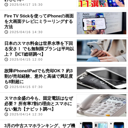
2025/04/17 15:30
Fire TV Stickを使ってiPhoneの画面
を大画面テレビにミラーリングする
方法
2025/04/16 14:30
日本のスマホ料金は世界水準を下回
る安さ！ でも無制限プランは平均以
上？【ICT総研調べ】
2025/04/15 12:00
故障iPhone/iPadでも売却OK？ 約3
割が売却経験、意外と高値で満足度
も8割超に
2025/04/15 07:30
スマホ全盛の今も、固定電話はなぜ
必要？ 所有率7割の理由とスマホに
ない魅力【ナビット調べ】
2025/04/14 12:30
3月の中古スマホランキング、サブ機