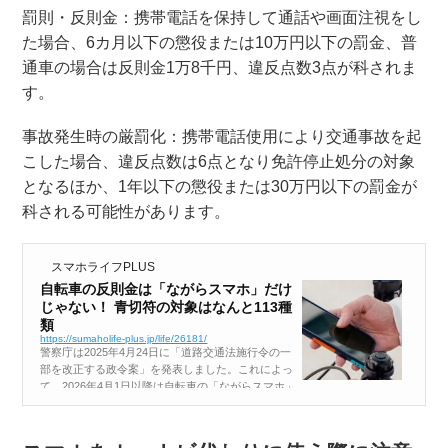
罰則・反則金：携帯電話を保持して通話や画面注視をし
た場合、6カ月以下の懲役または10万円以下の罰金、普
通車の場合は反則金1万8千円、違反点数3点が科されま
す。
事故発生時の厳罰化：携帯電話使用により交通事故を起
こした場合、違反点数は6点となり免許停止処分の対象
となるほか、1年以下の懲役または30万円以下の罰金が
科される可能性があります。
スマホライフPLUS
自転車の反則金は「ながらスマホ」だけ
じゃない！ 青切符の対象はなんと113種
類
https://sumaholife-plus.jp/life/26181/
警察庁は2025年4月24日に「道路交通法施行令の一
部を改正する政令案」を発表しました。これによっ
て、2026年4月1日以降は自転車の「ながらスマホ」
で青切符による1万2,000円の反則金が課せられるこ
とになります。これ以外にも、今後は自転車の交通
違反113種類に対し...