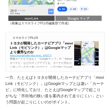
（画像はスマホライフPLUS編集部で作成）
スマホライフPLUS
トヨタが開発したカーナビアプリ「movi
Link（モビリンク）」はGoogleマップ
より優秀なのか
https://sumaholife-plus.jp/pc_it/4577/
車載カーナビではなく「Googleマップ」や「Yahoo!
カーナビ」などのマップアプリを、カーナビ代わり
に使っている方は多いのでは？ 一方で特にGoogle
マップは「カーナビに特化したアプリではない」と
いう弱点があり、カーナビアプリとして「完璧」と
一方、たとえばトヨタが開発したカーナビアプリ「movi
は言えないのも事実。...
Link（モビリンク）」はGoogleマップとは違い「カーナ
ビ」に特化しており、たとえばGoogleマップで起こり
がちな「市街地の狭い道を案内されて走りにくい」とい
う問題が起こりにくいのがポイント。