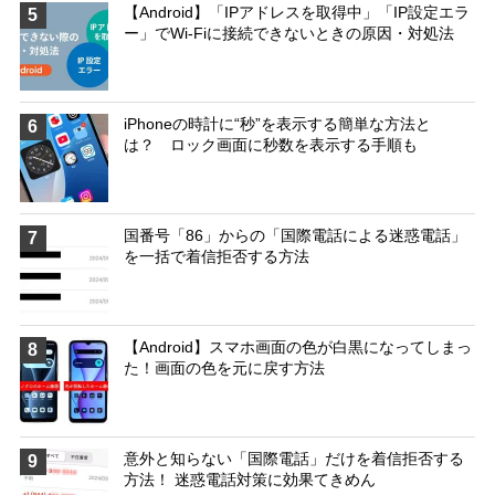
【Android】「IPアドレスを取得中」「IP設定エラ
5
ー」でWi-Fiに接続できないときの原因・対処法
iPhoneの時計に“秒”を表示する簡単な方法と
6
は？ ロック画面に秒数を表示する手順も
国番号「86」からの「国際電話による迷惑電話」
7
を一括で着信拒否する方法
【Android】スマホ画面の色が白黒になってしまっ
8
た！画面の色を元に戻す方法
意外と知らない「国際電話」だけを着信拒否する
9
方法！ 迷惑電話対策に効果てきめん