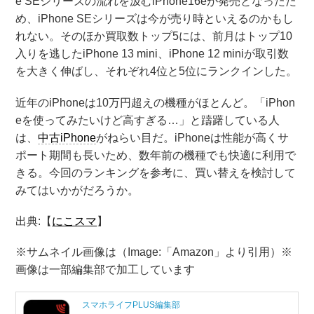
e SEシリーズの流れを汲むiPhone16eが発売となったた
め、iPhone SEシリーズは今が売り時といえるのかもし
れない。そのほか買取数トップ5には、前月はトップ10
入りを逃したiPhone 13 mini、iPhone 12 miniが取引数
を大きく伸ばし、それぞれ4位と5位にランクインした。
近年のiPhoneは10万円超えの機種がほとんど。「iPhon
eを使ってみたいけど高すぎる…」と躊躇している人
は、
中古iPhone
がねらい目だ。iPhoneは性能が高くサ
ポート期間も長いため、数年前の機種でも快適に利用で
きる。今回のランキングを参考に、買い替えを検討して
みてはいかがだろうか。
出典:【
にこスマ
】
※サムネイル画像は（Image:​「Amazon」より引用）※
画像は一部編集部で加工しています
スマホライフPLUS編集部