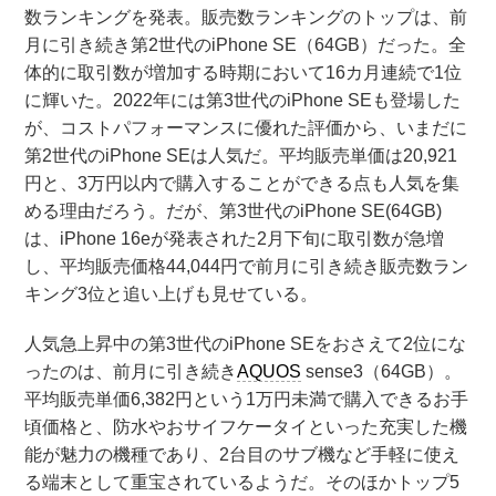
数ランキングを発表。販売数ランキングのトップは、前
月に引き続き第2世代のiPhone SE（64GB）だった。全
体的に取引数が増加する時期において16カ月連続で1位
に輝いた。2022年には第3世代のiPhone SEも登場した
が、コストパフォーマンスに優れた評価から、いまだに
第2世代のiPhone SEは人気だ。平均販売単価は20,921
円と、3万円以内で購入することができる点も人気を集
める理由だろう。だが、第3世代のiPhone SE(64GB)
は、iPhone 16eが発表された2月下旬に取引数が急増
し、平均販売価格44,044円で前月に引き続き販売数ラン
キング3位と追い上げも見せている。
人気急上昇中の第3世代のiPhone SEをおさえて2位にな
ったのは、前月に引き続き
AQUOS
sense3（64GB）。
平均販売単価6,382円という1万円未満で購入できるお手
頃価格と、防水やおサイフケータイといった充実した機
能が魅力の機種であり、2台目のサブ機など手軽に使え
る端末として重宝されているようだ。そのほかトップ5