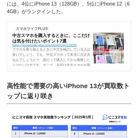
には、4位にiPhone 13（128GB）、5位にiPhone 12（6
4GB）がランクインした。
スマホライフPLUS
中古スマホを購入するときに、ここだけ
は気を付けたいポイント7選
https://sumaholife-plus.jp/smartphone/21635/
スマホを乗り換えるときに中古を検討している人は
多いでしょう。でも、中古スマホって本当に大丈夫
なんでしょうか？ 誰だって購入してから後悔した
くはないはずです。そこで、今回は中古スマホを購
入するときに、キズや付属品などの基本以外で必ず
チェックしたいポイントを7つ紹介します...
高性能で需要の高いiPhone 13が買取数ト
ップに返り咲き