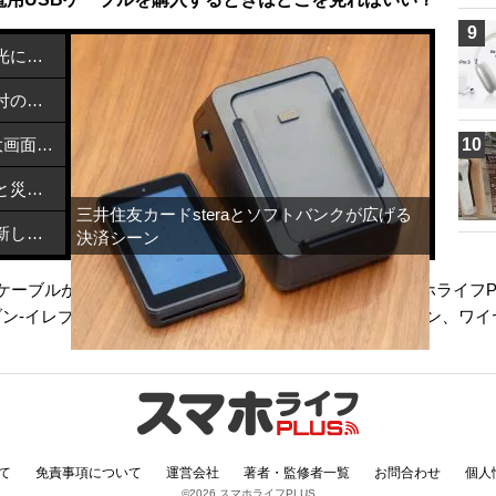
9
カーボンナノチューブで熱を近赤外光に変換する方法
メルカリで熊本地震支援を開始：寄付の方法と活用先
NEC「LAVIE Tab T12」発売！2.5K大画面Androidタブレットが6万円台で登場
10
飯塚市とブリッジウェルがデジタルと災害支援で連携協定締結
三井住友カードsteraとソフトバンクが広げる
特定利用者情報を適正に扱うための新しい指針とは？
決済シーン
tsケーブルが話題【7月11日スタート】のページです。スマホライフP
ン-イレブン
、
USBケーブル
、
Bluetoothイヤホン
、
イヤホン
、
ワイ
て
免責事項について
運営会社
著者・監修者一覧
お問合わせ
個人
©2026 スマホライフPLUS