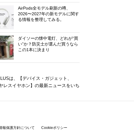
AirPods全モデル刷新の噂、
2026〜2027年の新モデルに関す
る情報を整理してみる。
ダイソーの懐中電灯、どれが“買
い”か？防災士が選んだ買うなら
この1本に決まり
LUSは、【
デバイス・ガジェット
、
ヤレスイヤホン
】の最新ニュースをいち
情報保護方針について
Cookieポリシー