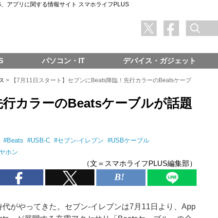
SNS、アプリに関する情報サイト スマホライフPLUS
S
パソコン・IT
デバイス・ガジェット
ス
>
【7月11日スタート】セブンにBeats降臨！先行カラーのBeatsケーブ
先行カラーのBeatsケーブルが話題
#
Beats
#
USB‐C
#
セブン-イレブン
#
USBケーブル
ヤホン
（文＝スマホライフPLUS編集部）
代がやってきた。セブン‐イレブンは7月11日より、App