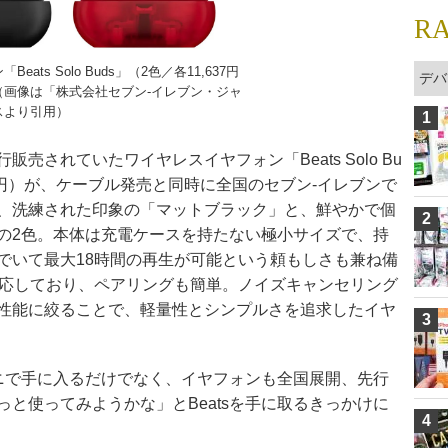
R
ats Solo Buds」（2色／各11,637円
デバ
））（画像は「株式会社セブン‐イレブン・ジャ
スより引用）
1
売されていたワイヤレスイヤフォン「Beats Solo Bu
,800円）が、ケーブル発売と同時に全国のセブン‐イレブンで
、洗練された印象の「マットブラック」と、鮮やかで個
2
の2色。本体は充電ケースを持たない極小サイズで、持
でいて最大18時間の再生が可能という頼もしさも兼ね備
らにも対応しており、ペアリングも簡単。ノイズキャンセリング
性能に絞ることで、軽量性とシンプルさを追求したイヤ
3
ビニで手に入るだけでなく、イヤフォンも全国展開、先行
と使ってみようかな」とBeatsを手に取るきっかけに
4