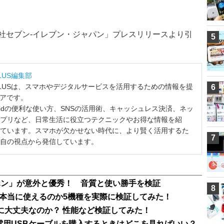
式会社セブン‐イレブン・ジャパン」プレスリリースより引
5
LUS編集部
LUSは、スマホやデジタルサービスを活用するための情報を提
6
ィアです。
ndroidの便利な使い方、SNSの活用術、キャッシュレス決済、ネッ
プリなど、日常生活に役立つテクニックやお得な情報を紹
ています。スマホが欠かせない時代に、より賢く活用するた
7
自の視点から発信しています。
ホン」が意外と優秀！ 音質と使い勝手を検証
8
本当に使えるのか5機種を実際に検証してみた！
に大丈夫なのか？ 性能など検証してみた！
電用USBケーブルを購入するときはどこを見ればいい？