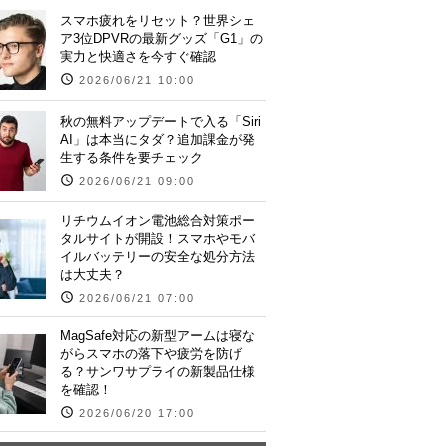
スマホ疲れをリセット？世界シェ
ア3位DPVRの最新グッズ「G1」の
実力と快適さを今すぐ確認
2026/06/21 10:00
秋の無料アップデートで入る「Siri
AI」は本当にタダ？追加課金が発
生する条件を要チェック
2026/06/21 09:00
リチウムイオン電池総合対策ポー
タルサイトが開設！スマホやモバ
イルバッテリーの安全な処分方法
は大丈夫？
2026/06/21 07:00
MagSafe対応の新型アームは寝な
がらスマホの落下や疲労を防げ
る？サンワサプライの新製品仕様
を確認！
2026/06/20 17:00