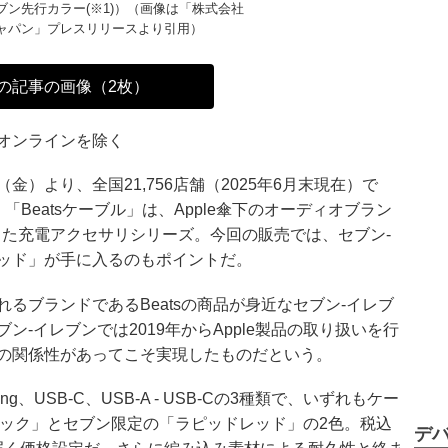
ブン先行カラー(※1)）（画像は「株式会社
ジャパン」プレスリリースより引用）
の記事の画像（2枚）
toreオンラインを除く
金）より、全国21,756店舗（2025年6月末現在）で
「Beatsケーブル」は、Apple傘下のオーディオブラン
発売した充電アクセサリシリーズ。今回の販売では、セブン‐
ッド」が手に入るのもポイントだ。
るブランドであるBeatsの商品が身近なセブン‐イレブ
‐イレブンでは2019年からApple製品の取り扱いを行
の関係性があってこそ実現したものだという。
tning、USB‐C、USB‐A ‐ USB‐Cの3種類で、いずれもケー
ラック」とセブン限定の「ラピッドレッド」の2色。税込
デ