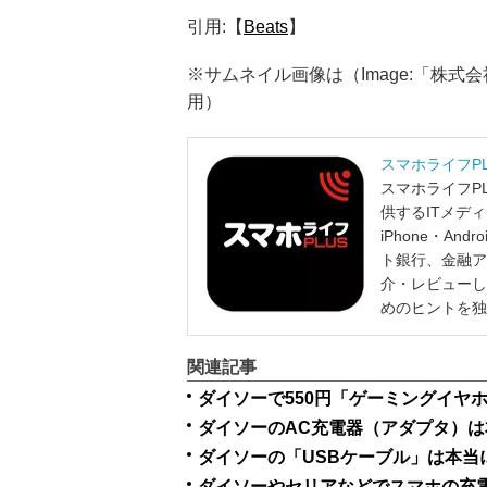
引用:【
Beats
】
※サムネイル画像は（Image:「株
用）
スマホライフP
スマホライフP
供するITメデ
iPhone・A
ト銀行、金融ア
介・レビューし
めのヒントを独
関連記事
ダイソーで550円「ゲーミングイヤ
ダイソーのAC充電器（アダプタ）は
ダイソーの「USBケーブル」は本当
ダイソーやセリアなどでスマホの充