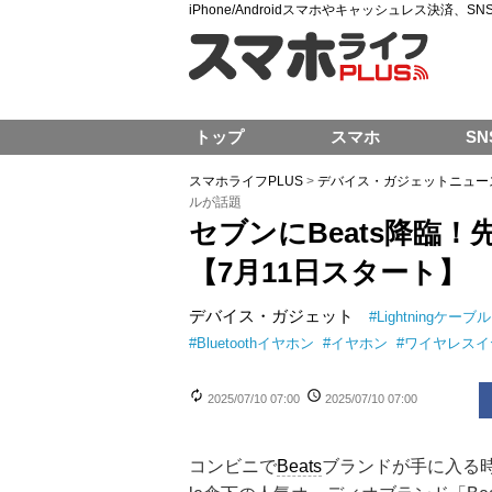
iPhone/Androidスマホやキャッシュレス決済、
トップ
スマホ
SN
スマホライフPLUS
>
デバイス・ガジェットニュー
ルが話題
セブンにBeats降臨！
【7月11日スタート】
デバイス・ガジェット
#
Lightningケーブル
#
Bluetoothイヤホン
#
イヤホン
#
ワイヤレスイ
2025/07/10 07:00
2025/07/10 07:00
コンビニで
Beats
ブランドが手に入る時