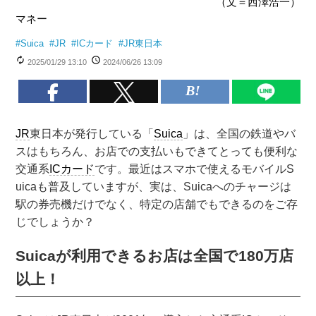
（文＝西澤浩一）
マネー
#
Suica
#
JR
#
ICカード
#
JR東日本
2025/01/29 13:10
2024/06/26 13:09
JR
東日本が発行している「
Suica
」は、全国の鉄道やバ
スはもちろん、お店での支払いもできてとっても便利な
交通系
ICカード
です。最近はスマホで使えるモバイルS
uicaも普及していますが、実は、Suicaへのチャージは
駅の券売機だけでなく、特定の店舗でもできるのをご存
じでしょうか？
Suicaが利用できるお店は全国で180万店
以上！