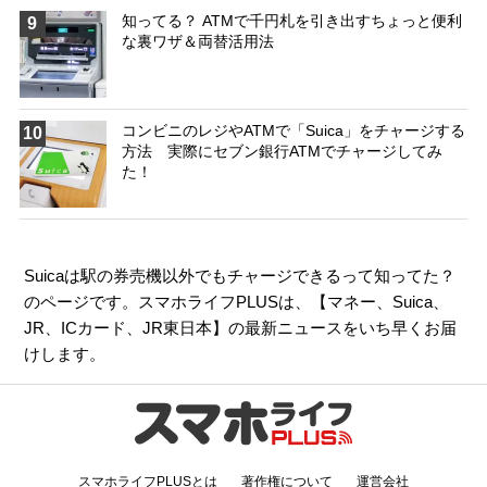
知ってる？ ATMで千円札を引き出すちょっと便利
9
な裏ワザ＆両替活用法
コンビニのレジやATMで「Suica」をチャージする
10
方法 実際にセブン銀行ATMでチャージしてみ
た！
Suicaは駅の券売機以外でもチャージできるって知ってた？
のページです。スマホライフPLUSは、【
マネー
、
Suica
、
JR
、
ICカード
、
JR東日本
】の最新ニュースをいち早くお届
けします。
スマホライフPLUSとは
著作権について
運営会社