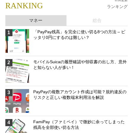
RANKING
ランキング
マネー
総合
「PayPay残高」を完全に使い切る8つの方法 – ピ
1
ッタリ0円にするのは難しい？
モバイルSuicaの履歴確認や領収書の出し方、意外
2
と知らない人が多い！
PayPayの複数アカウント作成は可能？規約違反の
3
リスクと正しい複数端末利用法を解説
FamiPay（ファミペイ）で微妙に余ってしまった
4
残高を全部使い切る方法