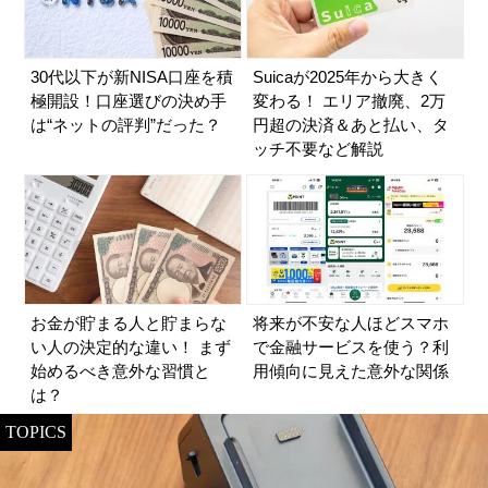
30代以下が新NISA口座を積
Suicaが2025年から大きく
極開設！口座選びの決め手
変わる！ エリア撤廃、2万
は“ネットの評判”だった？
円超の決済＆あと払い、タ
ッチ不要など解説
お金が貯まる人と貯まらな
将来が不安な人ほどスマホ
い人の決定的な違い！ まず
で金融サービスを使う？利
始めるべき意外な習慣と
用傾向に見えた意外な関係
は？
TOPICS