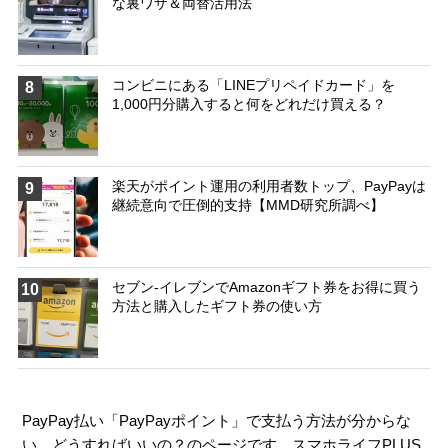
な裏ワザ＆両替活用法
コンビニにある「LINEプリペイドカード」を
8
1,000円分購入すると何をどれだけ買える？
楽天がポイント運用の利用者数トップ、PayPayは
9
継続意向で圧倒的支持【MMD研究所調べ】
セブン-イレブンでAmazonギフト券をお得に買う
10
方法と購入したギフト券の使い方
PayPay払い「PayPayポイント」で支払う方法が分からな
い、どうすればいいの？のページです。スマホライフPLUS