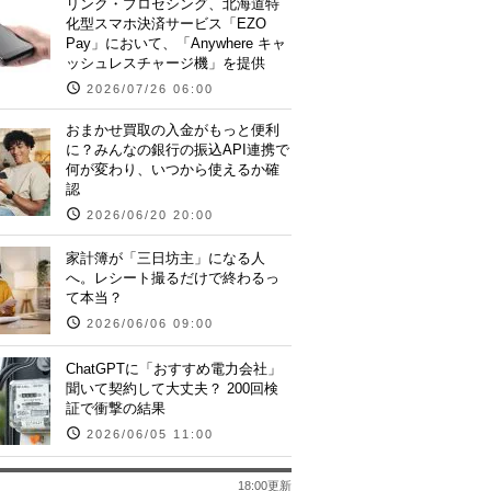
リンク・プロセシング、北海道特
化型スマホ決済サービス「EZO
Pay」において、「Anywhere キャ
ッシュレスチャージ機」を提供
2026/07/26 06:00
おまかせ買取の入金がもっと便利
に？みんなの銀行の振込API連携で
何が変わり、いつから使えるか確
認
2026/06/20 20:00
家計簿が「三日坊主」になる人
へ。レシート撮るだけで終わるっ
て本当？
2026/06/06 09:00
ChatGPTに「おすすめ電力会社」
聞いて契約して大丈夫？ 200回検
証で衝撃の結果
2026/06/05 11:00
18:00更新