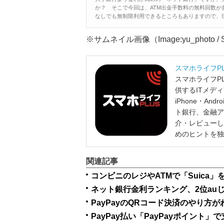
か？ そこで今回は、ATM出金手数料の無料回数
なしでも無制限利用できるところもありますので、現
※サムネイル画像（Image:yu_photo / Shu
スマホライフP
スマホライフP
供するITメデ
iPhone・A
ト銀行、金融ア
介・レビューし
めのヒントを独
関連記事
ネット銀行金利ランキング、2位auじぶ
PayPayのQRコード決済のやり
PayPay払い「PayPayポイン