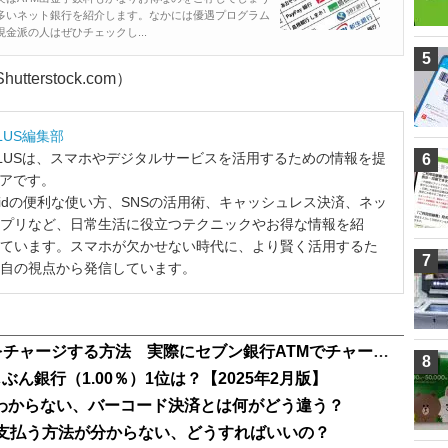
が多いネット銀行を紹介します。なかには優遇プログラム
金派の人はぜひチェックし...
5
tterstock.com）
LUS編集部
LUSは、スマホやデジタルサービスを活用するための情報を提
6
ィアです。
ndroidの便利な使い方、SNSの活用術、キャッシュレス決済、ネッ
プリなど、日常生活に役立つテクニックやお得な情報を紹
ています。スマホが欠かせない時代に、より賢く活用するた
7
自の視点から発信しています。
コンビニのレジやATMで「Suica」をチャージする方法 実際にセブン銀行ATMでチャージしてみた！
8
ん銀行（1.00％）1位は？【2025年2月版】
方がわからない、バーコード決済とは何がどう違う？
ト」で支払う方法が分からない、どうすればいいの？