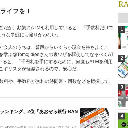
R
人ライフを！
金だが、頻繁にATMを利用していると、「手数料だけで
1
ような事態にも陥りかねない。
社会人のうちは、普段からいくらか現金を持ち歩くこ
ぶ@Tomojidienさんの裏ワザを駆使してなるべくAT
2
いると、「千円札を手にするために、何度もATMを利用
こすリスクが軽減されるので、安心だ。
手数料や、手数料が無料の時間帯・回数などを把握して、
3
ランキング、2位「あおぞら銀行 BAN
4
実はATM出金手数料もかなりお得なのをご存じでしょう