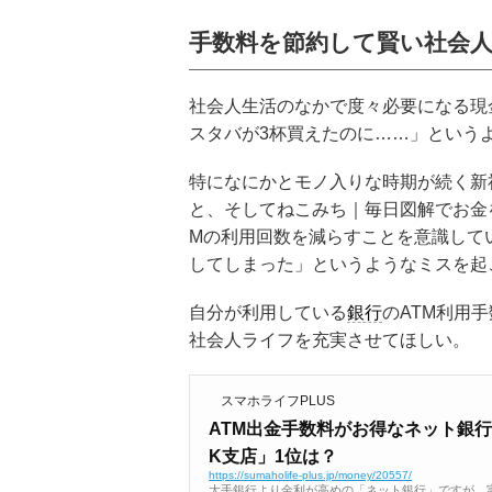
手数料を節約して賢い社会
社会人生活のなかで度々必要になる現
スタバが3杯買えたのに……」という
特になにかとモノ入りな時期が続く新
と、そしてねこみち｜毎日図解でお金を学
Mの利用回数を減らすことを意識して
してしまった」というようなミスを起
自分が利用している
銀行
のATM利用
社会人ライフを充実させてほしい。
スマホライフPLUS
ATM出金手数料がお得なネット銀行
K支店」1位は？
https://sumaholife-plus.jp/money/20557/
大手銀行より金利が高めの「ネット銀行」ですが、