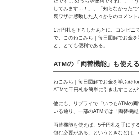
たです… めっちゃ便利ですね」、「う
してみます…！」、「知らなかったで
裏ワザに感動した人々からのコメント
1万円札を下ろしたあとに、コンビニ
で、このねこみち｜毎日図解でお金を学ぶ
と、とても便利である。
ATMの「両替機能」も使え
ねこみち｜毎日図解でお金を学ぶ@Tom
ATMで千円札を簡単に引き出すことが
他にも、リプライで「いつもATMの
いる通り、一部のATMでは「両替機
両替機能を使えば、5千円札を手にす
包む必要がある」というときなどは、