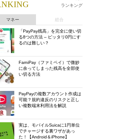
ANKING
ランキング
マネー
総合
「PayPay残高」を完全に使い切
る8つの方法 – ピッタリ0円にす
るのは難しい？
FamiPay（ファミペイ）で微妙
に余ってしまった残高を全部使
い切る方法
PayPayの複数アカウント作成は
可能？規約違反のリスクと正し
い複数端末利用法を解説
実は、モバイルSuicaに1円単位
でチャージする裏ワザがあっ
た！【Android＆iPhone】