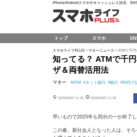
iPhone/Androidスマホやキャッシュレス決済、
トップ
スマホ
SN
スマホライフPLUS
>
マネーニュース
>
ATMで千
知ってる？ ATMで千
ザ＆両替活用法
マネー
#
ATM
#
ネット銀行
#
銀行
#
SNSで
2025/04/07 11:30
2025/04/07 11:30
早いもので2025年も四分の一が終了
この春、新社会人となった人は、そろ