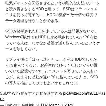
磁気ディスクを回転させるという物理的な方法でデータ
と読み書きをするHDDと違って、SSDはフラッシュメ
モリを使って電子的に、HDDの数倍〜数十倍の速度で
データ処理を行うことができる。
SSDが搭載されたPCを使っている人は問題がないが、
Windows7以外でもHDDしか搭載されていないPCを使
っている人は、なかなか起動が遅く悩んでいるというケ
ースも珍しくない。
リプライ欄に「はっ…速えぇ…。当時はHDDでしたか
らね 傷んでくると、お茶淹れてゆっくり15分ぐらい置
いていた記憶ですorz」とコメントを寄せている人もい
るが、あまりに起動が遅いPCに悩んでいる人は、SSD
の導入を検討してみてもよいかもしれない。
SSDでWin7動かすと起動が速すぎる
pic.twitter.com/fhULDPas
LZ
— Link.2011 (@Link_2011A)
March 8, 2025