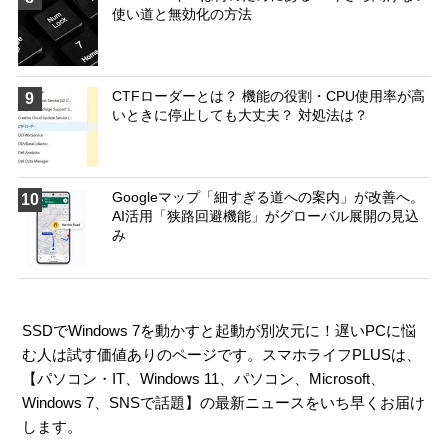
使い道と無効化の方法
CTFローダーとは？ 機能の役割・CPU使用率が高
9
いときに停止しても大丈夫？ 対処法は？
Googleマップ「細すぎる道への案内」が改善へ。
10
AI活用「狭路回避機能」がグローバル展開の見込
み
SSDでWindows 7を動かすと起動が別次元に！遅いPCに悩
む人は試す価値ありのページです。スマホライフPLUSは、
【
パソコン・IT
、
Windows 11
、
パソコン
、
Microsoft
、
Windows 7
、
SNSで話題
】の最新ニュースをいち早くお届け
します。