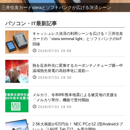
三井住友カードsteraとソフトバンクが広げる決済シーン
パソコン・IT最新記事
キャッシュレス決済の利用シーンを広げる！三井住友
カードの「stera terminal light」とソフトバンクのIoT
回線
2026/07/31 20:00
熱を近赤外光に変換するカーボンナノチューブ膜―中
温域熱光発電の高効率化に道筋―
2026/07/31 19:30
メルカリ、令和8年熊本地震による被災地の支援を
「メルカリ寄付」機能で受付開始
2026/07/31 19:00
2.5K大画面が6万円台！ NEC PCが12.1型Androidタブ
レット「LAVIE Tab T12」を受注開始