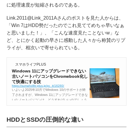
に処理速度が短縮されるのである。
Link.2011@Link_2011Aさんのポストを見た人からは、
「Win 7はHDD勢だったのでこれ見ててめちゃ早いなぁ
と思いました！」、「こんな速度見たことないw」な
ど、とにかく起動の早さに感動した人々から称賛のリプ
ライが、相次いで寄せられている。
スマホライフPLUS
Windows 11にアップグレードできない
古いノートパソコンをChromebook化し
て快適にする技
https://sumaholife-plus.jp/pc_it/16260/
いよいよ2025年10月でWindows 10のサポートが終
了されますが、Windows 11にアップグレードできな
いなノートパソコンは、どうすればいいのでしょう
か？ 古いノートパソコンの延命手段としては、Go
ogleが無料で提供している「ChromeOS Flex」...
HDDとSSDの圧倒的な違い