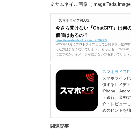
※サムネイル画像（Image:Tada Images / 
スマホライフPLUS
今さら聞けない『ChatGPT』は
価値はあるの？
https://sumaholife-plus.jp/pc_it/20777/
2022年11月にプロトタイプとして公開され、世界中
った方は少なくないでしょう。 もっとも「ChatG
に立つのか」イメージが湧かない方も多いでしょう。 .
スマホライフP
スマホライフP
供するITメデ
iPhone・A
ト銀行、金融ア
介・レビューし
めのヒントを独
関連記事