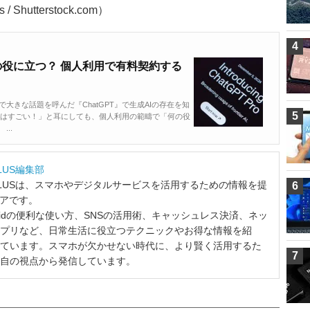
Shutterstock.com）
4
何の役に立つ？ 個人利用で有料契約する
で大きな話題を呼んだ『ChatGPT』で生成AIの存在を知
5
PTはすごい！」と耳にしても、個人利用の範疇で「何の役
..
LUS編集部
LUSは、スマホやデジタルサービスを活用するための情報を提
6
ィアです。
ndroidの便利な使い方、SNSの活用術、キャッシュレス決済、ネッ
プリなど、日常生活に役立つテクニックやお得な情報を紹
ています。スマホが欠かせない時代に、より賢く活用するた
7
自の視点から発信しています。