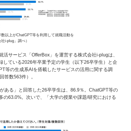
数以上がChatGPT等を利用して就職活動を
i-plug」調べ）
ービス「OfferBox」を運営する株式会社i-plugは、
oxに登録している2026年卒業予定の学生（以下26卒学生）と企
tGPT等の生成系AIを搭載したサービスの活用に関する調
回答数563件）。
がある」と回答した26卒学生は、86.9％。ChatGPT等の
の63.0%。次いで、「大学の授業や課題/研究における