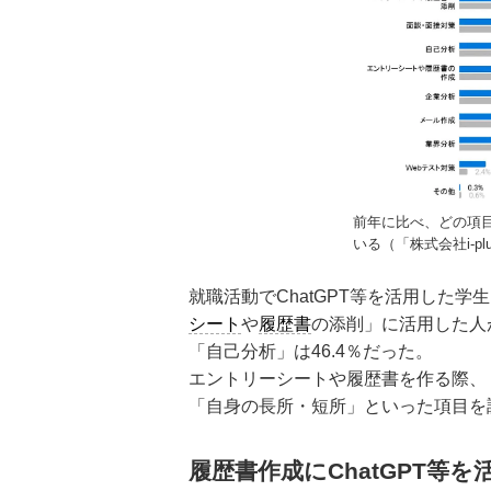
前年に比べ、どの項目
いる（「株式会社i-pl
就職活動でChatGPT等を活用した
シート
や
履歴書
の添削」に活用した人が
「自己分析」は46.4％だった。
エントリーシートや履歴書を作る際、
「自身の長所・短所」といった項目を調
履歴書作成にChatGPT