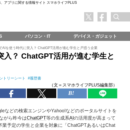
SNS、アプリに関する情報サイト スマホライフPLUS
S
パソコン・IT
デバイス・ガジェット
でAIを使う時代に突入？ ChatGPT活用が進む学生と戸惑う企業
入？ ChatGPT活用が進む学生と
ントリーシート
#
履歴書
（文＝スマホライフPLUS編集部）
leなどの検索エンジンやYahoo!などのポータルサイトを
ながら昨今は
ChatGPT
等の生成系
AI
の活用度が高まって
年卒業予定の学生と企業を対象に「ChatGPTあるいはChat