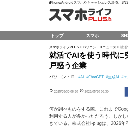
iPhone/Androidスマホやキャッシュレス決済、
トップ
スマホ
SN
スマホライフPLUS
>
パソコン・ITニュース
>
就活
就活でAIを使う時代に突
戸惑う企業
パソコン・IT
#
AI
#
ChatGPT
#
生成AI
#
エ
2025/05/30 08:30
2025/05/30 08:30
何か調べものをする際、これまでGoog
利用する人が多かっただろう。しかし
きている。株式会社i-plugは、2026