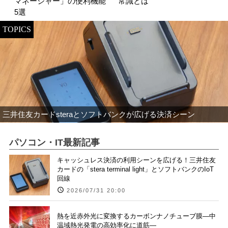
マネージャー」の便利機能
常識とは
5選
TOPICS
三井住友カードsteraとソフトバンクが広げる決済シーン
パソコン・IT最新記事
キャッシュレス決済の利用シーンを広げる！三井住友
カードの「stera terminal light」とソフトバンクのIoT
回線
2026/07/31 20:00
熱を近赤外光に変換するカーボンナノチューブ膜―中
温域熱光発電の高効率化に道筋―