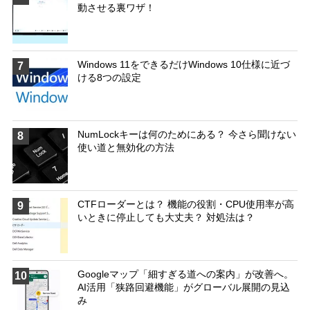
動させる裏ワザ！
Windows 11をできるだけWindows 10仕様に近づ
7
ける8つの設定
NumLockキーは何のためにある？ 今さら聞けない
8
使い道と無効化の方法
CTFローダーとは？ 機能の役割・CPU使用率が高
9
いときに停止しても大丈夫？ 対処法は？
Googleマップ「細すぎる道への案内」が改善へ。
10
AI活用「狭路回避機能」がグローバル展開の見込
み