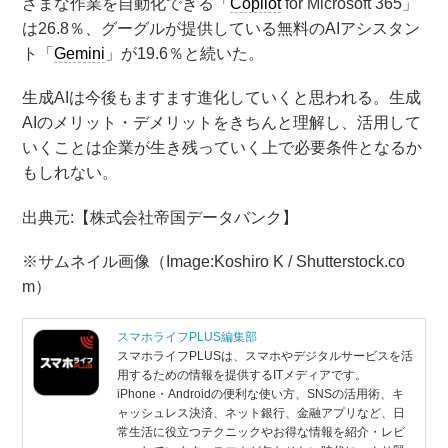
ざまな作業を自動化できる「
Copilot
for Microsoft 365」
は26.8％、グーグルが提供している無料のAIアシスタン
ト「
Gemini
」が19.6％と続いた。
生成AIは今後もますます進化していくと思われる。生成
AIのメリット・デメリットをきちんと理解し、活用して
いくことは企業が生き残っていく上で必要条件となるか
もしれない。
出典元:【株式会社帝国データバンク】
※サムネイル画像（Image:
Koshiro K / Shutterstock.co
m
）
スマホライフPLUS編集部
スマホライフPLUSは、スマホやデジタルサービスを活
用するための情報を提供するITメディアです。
iPhone・Androidの便利な使い方、SNSの活用術、キ
ャッシュレス決済、ネット銀行、金融アプリなど、日
常生活に役立つテクニックやお得な情報を紹介・レビ