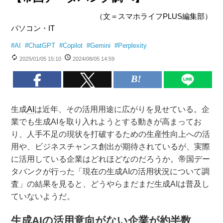
（文＝スマホライフPLUS編集部）
パソコン・IT
#
AI
#
ChatGPT
#
Copilot
#
Gemini
#
Perplexity
2025/01/05 15:10
2024/08/05 14:59
生成
AI
は近年、その活用用途に広がりを見せている。企
業でも生成AIを取り入れようとする動きが高まってお
り、人手不足の現状を打破するための生産性向上への活
用や、ビジネスチャンス創出が期待されているが、実際
に活用している企業はどれほどなのだろうか。帝国デー
タバンクが行った「現在の生成AIの活用状況について調
査」の結果を見ると、どうやらまだまだ生成AIは普及し
ていないようだ。
生成AIの活用意向がない企業が約半数