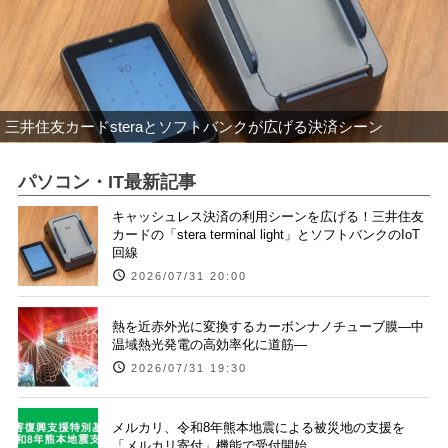
三井住友カードsteraとソフトバンクが広げる決済シーン
パソコン・IT最新記事
キャッシュレス決済の利用シーンを広げる！三井住友
カードの「stera terminal light」とソフトバンクのIoT
回線
2026/07/31 20:00
熱を近赤外光に変換するカーボンナノチューブ膜―中
温域熱光発電の高効率化に道筋―
2026/07/31 19:30
メルカリ、令和8年熊本地震による被災地の支援を
「メルカリ寄付」機能で受付開始