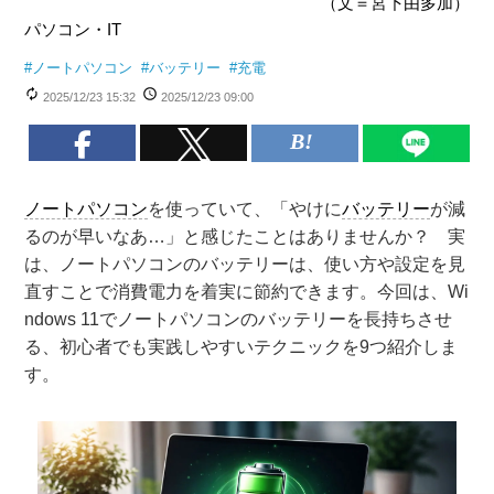
（文＝宮下由多加）
パソコン・IT
#
ノートパソコン
#
バッテリー
#
充電
2025/12/23 15:32
2025/12/23 09:00
ノートパソコン
を使っていて、「やけに
バッテリー
が減
るのが早いなあ…」と感じたことはありませんか？ 実
は、ノートパソコンのバッテリーは、使い方や設定を見
直すことで消費電力を着実に節約できます。今回は、Wi
ndows 11でノートパソコンのバッテリーを長持ちさせ
る、初心者でも実践しやすいテクニックを9つ紹介しま
す。