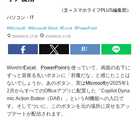
（文＝スマホライフPLUS編集部）
パソコン・IT
#
Microsoft
#
Microsoft Word
#
Excel
#
PowerPoint
2026/05/31 17:00
2026/05/31 17:00
Wordや
Excel
、
PowerPoint
を使っていて、画面の右下に
ずっと居座る丸いボタンに「邪魔だな」と感じたことは
ないでしょうか。あのボタン、実は
Microsoft
が2025年1
2月からすべてのOfficeアプリに配置した「Copilot Dyna
mic Action Button（DAB）」というAI機能への入口で
す。そしてついに、このボタンを元の場所に戻せるアッ
プデートが配信されます。