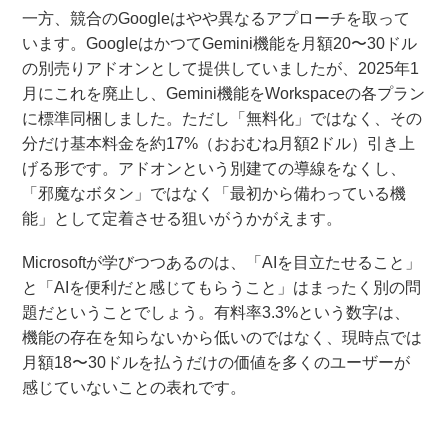
一方、競合のGoogleはやや異なるアプローチを取って
います。GoogleはかつてGemini機能を月額20〜30ドル
の別売りアドオンとして提供していましたが、2025年1
月にこれを廃止し、Gemini機能をWorkspaceの各プラン
に標準同梱しました。ただし「無料化」ではなく、その
分だけ基本料金を約17%（おおむね月額2ドル）引き上
げる形です。アドオンという別建ての導線をなくし、
「邪魔なボタン」ではなく「最初から備わっている機
能」として定着させる狙いがうかがえます。
Microsoftが学びつつあるのは、「AIを目立たせること」
と「AIを便利だと感じてもらうこと」はまったく別の問
題だということでしょう。有料率3.3%という数字は、
機能の存在を知らないから低いのではなく、現時点では
月額18〜30ドルを払うだけの価値を多くのユーザーが
感じていないことの表れです。