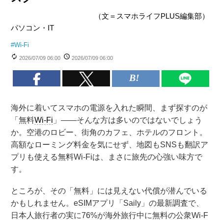
（文＝スマホライフPLUS編集部）
パソコン・IT
#
Wi-Fi
2026/07/09 06:00
2026/07/09 06:00
海外に着いてスマホの電源を入れた瞬間、まず探すのが
「無料
Wi-Fi
」——そんな方は多いのではないでしょう
か。空港のロビー、街角のカフェ、ホテルのフロント。
高額なローミング料金を気にせず、地図もSNSも翻訳ア
プリも使える無料Wi-Fiは、まさに旅先の心強い味方で
す。
ところが、その「無料」には見えない代償が潜んでいる
かもしれません。eSIMアプリ「Saily」の最新調査で、
日本人旅行者の実に76%が海外旅行中に無料の公衆Wi-F