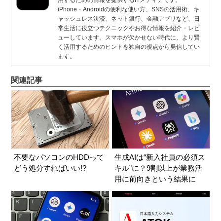
用するための情報を提供するITメディアです。
iPhone・Androidの便利な使い方、SNSの活用術、キ
ャッシュレス決済、ネット銀行、金融アプリなど、日
常生活に役立つテクニックやお得な情報を紹介・レビ
ューしています。スマホが欠かせない時代に、より賢
く活用するためのヒントを独自の視点から発信してい
ます。
関連記事
不要なパソコンのHDDって
生成AIは“新入社員の必須ス
どう処分すればいい!?
キル”に？9割以上が業務活
用に前向きという結果に