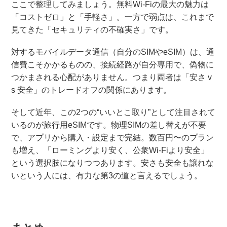
ここで整理してみましょう。無料Wi-Fiの最大の魅力は
「コストゼロ」と「手軽さ」。一方で弱点は、これまで
見てきた「セキュリティの不確実さ」です。
対するモバイルデータ通信（自分のSIMやeSIM）は、通
信費こそかかるものの、接続経路が自分専用で、偽物に
つかまされる心配がありません。つまり両者は「安さ v
s 安全」のトレードオフの関係にあります。
そして近年、この2つの“いいとこ取り”として注目されて
いるのが旅行用eSIMです。物理SIMの差し替えが不要
で、アプリから購入・設定まで完結。数百円〜のプラン
も増え、「ローミングより安く、公衆Wi-Fiより安全」
という選択肢になりつつあります。安さも安全も譲れな
いという人には、有力な第3の道と言えるでしょう。