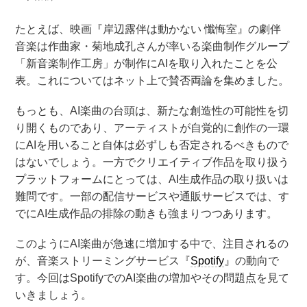
たとえば、映画『岸辺露伴は動かない 懺悔室』の劇伴
音楽は作曲家・菊地成孔さんが率いる楽曲制作グループ
「新音楽制作工房」が制作にAIを取り入れたことを公
表。これについてはネット上で賛否両論を集めました。
もっとも、AI楽曲の台頭は、新たな創造性の可能性を切
り開くものであり、アーティストが自覚的に創作の一環
にAIを用いること自体は必ずしも否定されるべきもので
はないでしょう。一方でクリエイティブ作品を取り扱う
プラットフォームにとっては、AI生成作品の取り扱いは
難問です。一部の配信サービスや通販サービスでは、す
でにAI生成作品の排除の動きも強まりつつあります。
このようにAI楽曲が急速に増加する中で、注目されるの
が、音楽ストリーミングサービス『
Spotify
』の動向で
す。今回はSpotifyでのAI楽曲の増加やその問題点を見て
いきましょう。