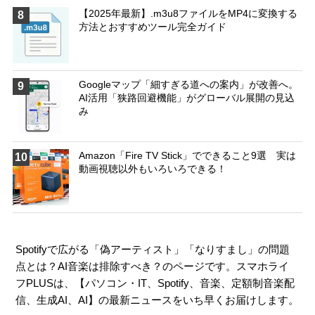
【2025年最新】.m3u8ファイルをMP4に変換する
8
方法とおすすめツール完全ガイド
Googleマップ「細すぎる道への案内」が改善へ。
9
AI活用「狭路回避機能」がグローバル展開の見込
み
Amazon「Fire TV Stick」でできること9選 実は
10
動画視聴以外もいろいろできる！
Spotifyで広がる「偽アーティスト」「なりすまし」の問題
点とは？AI音楽は排除すべき？のページです。スマホライ
フPLUSは、【
パソコン・IT
、
Spotify
、
音楽
、
定額制音楽配
信
、
生成AI
、
AI
】の最新ニュースをいち早くお届けします。