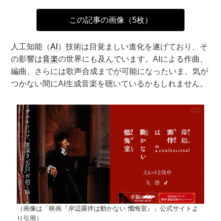
この記事の画像（5枚）
人工知能（
AI
）技術は目覚ましい進化を遂げており、そ
の影響は
音楽
の世界にも及んでいます。AIによる作曲、
編曲、さらには歌声合成までが可能になったいま、気が
つかない間にAI生成音楽を聴いているかもしれません。
（画像は「映画『岸辺露伴は動かない 懺悔室』」公式サイトよ
り引用）