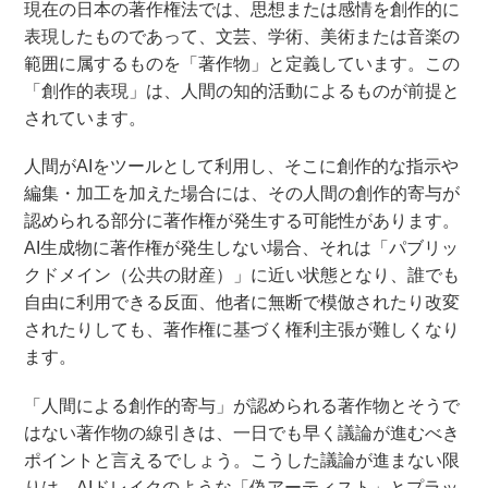
現在の日本の著作権法では、思想または感情を創作的に
表現したものであって、文芸、学術、美術または音楽の
範囲に属するものを「著作物」と定義しています。この
「創作的表現」は、人間の知的活動によるものが前提と
されています。
人間がAIをツールとして利用し、そこに創作的な指示や
編集・加工を加えた場合には、その人間の創作的寄与が
認められる部分に著作権が発生する可能性があります。
AI生成物に著作権が発生しない場合、それは「パブリッ
クドメイン（公共の財産）」に近い状態となり、誰でも
自由に利用できる反面、他者に無断で模倣されたり改変
されたりしても、著作権に基づく権利主張が難しくなり
ます。
「人間による創作的寄与」が認められる著作物とそうで
はない著作物の線引きは、一日でも早く議論が進むべき
ポイントと言えるでしょう。こうした議論が進まない限
りは、AIドレイクのような「偽アーティスト」とプラッ