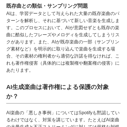
既存曲との類似・サンプリング問題
AIは、学習データとして与えられた大量の既存楽曲のパ
ターンを解析し、それに基づいて新しい音楽を生成しま
す。このプロセスにおいて、AIが意図せずとも既存の楽
曲に酷似したフレーズやメロディを生成してしまうリス
クがあります。また、AIが既存楽曲の一部（サンプリン
グ素材など）を明示的に取り込んで楽曲を生成する場
合、その素材の権利者から適切な許諾を得なければ、こ
れも著作権侵害（具体的には複製権や翻案権の侵害）に
あたります。
AI生成楽曲は著作権による保護の対象
か？
AI楽曲の「悪しき事例」についてはSpotifyも黙認してい
るわけではなく、対策を講じています。たとえばAI楽曲
の大量生成と不正ストリーミングに対しては厳格な対処