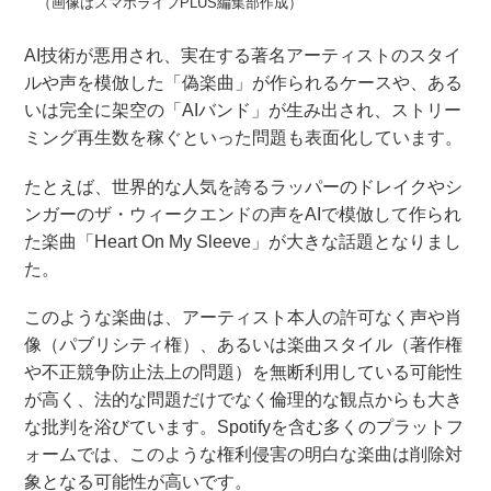
（画像はスマホライフPLUS編集部作成）
AI技術が悪用され、実在する著名アーティストのスタイ
ルや声を模倣した「偽楽曲」が作られるケースや、ある
いは完全に架空の「AIバンド」が生み出され、ストリー
ミング再生数を稼ぐといった問題も表面化しています。
たとえば、世界的な人気を誇るラッパーのドレイクやシ
ンガーのザ・ウィークエンドの声をAIで模倣して作られ
た楽曲「Heart On My Sleeve」が大きな話題となりまし
た。
このような楽曲は、アーティスト本人の許可なく声や肖
像（パブリシティ権）、あるいは楽曲スタイル（著作権
や不正競争防止法上の問題）を無断利用している可能性
が高く、法的な問題だけでなく倫理的な観点からも大き
な批判を浴びています。Spotifyを含む多くのプラットフ
ォームでは、このような権利侵害の明白な楽曲は削除対
象となる可能性が高いです。