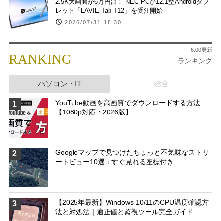
2.5K大画面が6万円台！ NEC PCが12.1型Androidタブ
レット「LAVIE Tab T12」を受注開始
2026/07/31 18:30
6:00更新
RANKING
ランキング
パソコン・IT
総合
YouTube動画を高画質でダウンロードする方法
1
【1080p対応・2026版】
Googleマップで見つけたちょっと不気味なストリ
2
ートビュー10選：すぐ見れる座標付き
【2025年最新】Windows 10/11のCPU温度確認方
3
法と対処法｜適正値と監視ツール完全ガイド