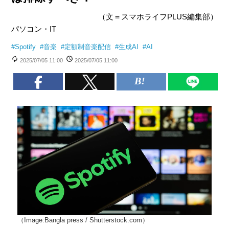
（文＝スマホライフPLUS編集部）
パソコン・IT
#
Spotify
#
音楽
#
定額制音楽配信
#
生成AI
#
AI
2025/07/05 11:00
2025/07/05 11:00
（Image:Bangla press / Shutterstock.com）