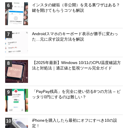
インスタの鍵垢（非公開）を見る裏ワザはある？
6
鍵を開けてもらうコツも解説
Androidスマホのキーボード表示が勝手に変わっ
7
た…元に戻す設定方法を解説
【2025年最新】Windows 10/11のCPU温度確認方
8
法と対処法｜適正値と監視ツール完全ガイド
「PayPay残高」を完全に使い切る8つの方法 – ピ
9
ッタリ0円にするのは難しい？
iPhoneを購入したら最初にオフにすべき10の設
10
定！