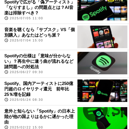
Spotifyで広がる「偽アーティスト」
「なりすまし」の問題点とは？AI音
楽は排除すべき？
2025/07/05 11:00
音楽を聴くなら「サブスク」VS「個
別購入」あなたはどっち派？
2025/07/04 15:00
Spotifyの仕様は「意味が分からな
い」？再生中に違う曲が流れるなど
諸問題への対処法
2025/06/27 09:30
Spotify、国内アーティストに250億
円超のロイヤリティ還元 前年比
25％増を記録
2025/05/24 08:30
意外と知らない「Spotify」の日本上
陸が他の国よりはるかに遅かった理
由
2025/02/22 15:00