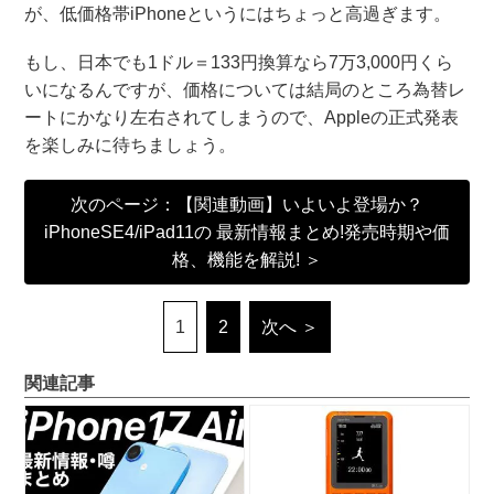
が、低価格帯iPhoneというにはちょっと高過ぎます。
もし、日本でも1ドル＝133円換算なら7万3,000円くら
いになるんですが、価格については結局のところ為替レ
ートにかなり左右されてしまうので、Appleの正式発表
を楽しみに待ちましょう。
次のページ：【関連動画】いよいよ登場か？
iPhoneSE4/iPad11の 最新情報まとめ!発売時期や価
格、機能を解説! ＞
1
2
次へ ＞
関連記事