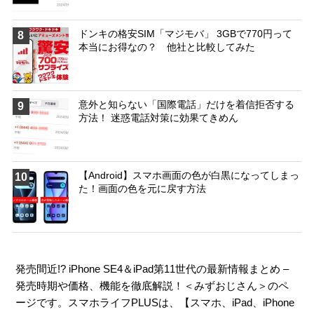
ドンキの格安SIM「マジモバ」 3GBで770円って
8
本当にお得なの？ 他社と比較してみた
意外と知らない「国際電話」だけを着信拒否する
9
方法！ 迷惑電話対策に効果てきめん
【Android】スマホ画面の色が白黒になってしまっ
10
た！画面の色を元に戻す方法
発売間近!? iPhone SE4＆iPad第11世代の最新情報まとめ –
発売時期や価格、機能を徹底解説！＜みずおじさん＞のペ
ージです。スマホライフPLUSは、【
スマホ
、
iPad
、
iPhone