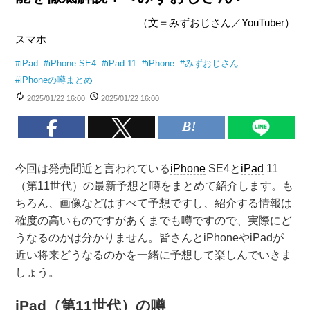
（文＝みずおじさん／YouTuber）
スマホ
#
iPad
#
iPhone SE4
#
iPad 11
#
iPhone
#
みずおじさん
#
iPhoneの噂まとめ
2025/01/22 16:00
2025/01/22 16:00
今回は発売間近と言われている
iPhone
SE4と
iPad
11
（第11世代）の最新予想と噂をまとめて紹介します。も
ちろん、画像などはすべて予想ですし、紹介する情報は
確度の高いものですがあくまでも噂ですので、実際にど
うなるのかは分かりません。皆さんとiPhoneやiPadが
近い将来どうなるのかを一緒に予想して楽しんでいきま
しょう。
iPad（第11世代）の噂