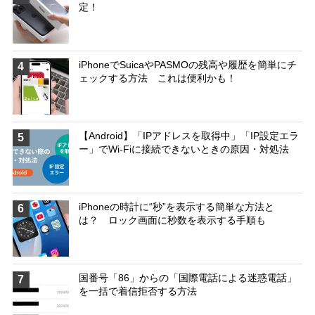
定！
iPhoneでSuicaやPASMOの残高や履歴を簡単にチ
4
ェックする方法 これは便利かも！
【Android】「IPアドレスを取得中」「IP設定エラ
5
ー」でWi-Fiに接続できないときの原因・対処法
iPhoneの時計に“秒”を表示する簡単な方法と
6
は？ ロック画面に秒数を表示する手順も
国番号「86」からの「国際電話による迷惑電話」
7
を一括で着信拒否する方法