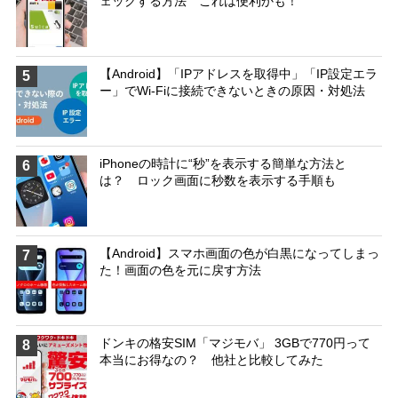
ェックする方法 これは便利かも！
【Android】「IPアドレスを取得中」「IP設定エラ
5
ー」でWi-Fiに接続できないときの原因・対処法
iPhoneの時計に“秒”を表示する簡単な方法と
6
は？ ロック画面に秒数を表示する手順も
【Android】スマホ画面の色が白黒になってしまっ
7
た！画面の色を元に戻す方法
ドンキの格安SIM「マジモバ」 3GBで770円って
8
本当にお得なの？ 他社と比較してみた