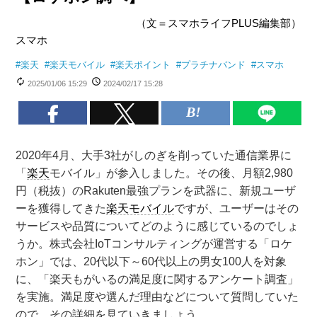
（文＝スマホライフPLUS編集部）
スマホ
#
楽天
#
楽天モバイル
#
楽天ポイント
#
プラチナバンド
#
スマホ
2025/01/06 15:29
2024/02/17 15:28
2020年4月、大手3社がしのぎを削っていた通信業界に
「
楽天
モバイル」が参入しました。その後、月額2,980
円（税抜）のRakuten最強プランを武器に、新規ユーザ
ーを獲得してきた
楽天モバイル
ですが、ユーザーはその
サービスや品質についてどのように感じているのでしょ
うか。株式会社IoTコンサルティングが運営する「ロケ
ホン」では、20代以下～60代以上の男女100人を対象
に、「楽天もがいるの満足度に関するアンケート調査」
を実施。満足度や選んだ理由などについて質問していた
ので、その詳細を見ていきましょう。