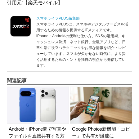
引用元:【
楽天モバイル
】
スマホライフPLUS編集部
スマホライフPLUSは、スマホやデジタルサービスを活
用するための情報を提供するITメディアです。
iPhone・Androidの便利な使い方、SNSの活用術、キ
ャッシュレス決済、ネット銀行、金融アプリなど、日
常生活に役立つテクニックやお得な情報を紹介・レビ
ューしています。スマホが欠かせない時代に、より賢
く活用するためのヒントを独自の視点から発信してい
ます。
関連記事
Android・iPhone間で写真や
Google Photos新機能「コピ
ファイルを直接共有する方
ー」で共有が爆速に