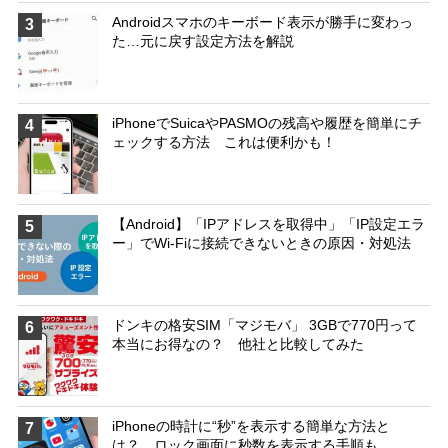
Androidスマホのキーボード表示が勝手に変わっ
3
た…元に戻す設定方法を解説
iPhoneでSuicaやPASMOの残高や履歴を簡単にチ
4
ェックする方法 これは便利かも！
【Android】「IPアドレスを取得中」「IP設定エラ
5
ー」でWi-Fiに接続できないときの原因・対処法
ドンキの格安SIM「マジモバ」 3GBで770円って
6
本当にお得なの？ 他社と比較してみた
iPhoneの時計に“秒”を表示する簡単な方法と
7
は？ ロック画面に秒数を表示する手順も