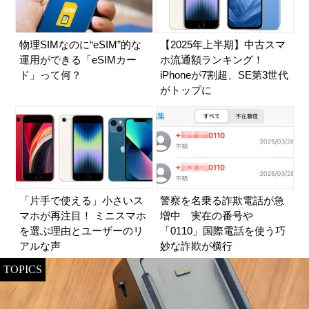
物理SIMなのに“eSIM”的な
【2025年上半期】中古スマ
運用ができる「eSIMカー
ホ流通額ランキング！
ド」って何？
iPhoneが7割超、SE第3世代
がトップに
「片手で使える」小さいス
警察を名乗る詐欺電話が急
マホが再注目！ ミニスマホ
増中 実在の番号や
を選ぶ理由とユーザーのリ
「0110」国際電話を使う巧
アルな声
妙な詐欺が横行
TOPICS