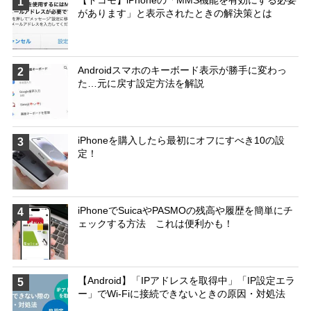
1
があります」と表示されたときの解決策とは
Androidスマホのキーボード表示が勝手に変わっ
2
た…元に戻す設定方法を解説
iPhoneを購入したら最初にオフにすべき10の設
3
定！
iPhoneでSuicaやPASMOの残高や履歴を簡単にチ
4
ェックする方法 これは便利かも！
【Android】「IPアドレスを取得中」「IP設定エラ
5
ー」でWi-Fiに接続できないときの原因・対処法