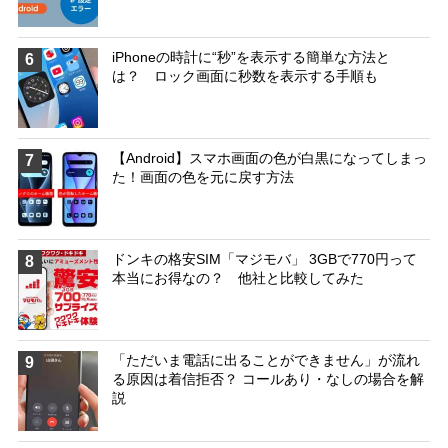
iPhoneの時計に“秒”を表示する簡単な方法と
6
は？ ロック画面に秒数を表示する手順も
【Android】スマホ画面の色が白黒になってしまっ
7
た！画面の色を元に戻す方法
ドンキの格安SIM「マジモバ」 3GBで770円って
8
本当にお得なの？ 他社と比較してみた
「ただいま電話に出ることができません」が流れ
9
る原因は着信拒否？ コールあり・なしの場合を解
説