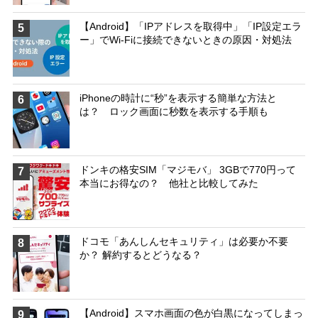
【Android】「IPアドレスを取得中」「IP設定エラ
5
ー」でWi-Fiに接続できないときの原因・対処法
iPhoneの時計に“秒”を表示する簡単な方法と
6
は？ ロック画面に秒数を表示する手順も
ドンキの格安SIM「マジモバ」 3GBで770円って
7
本当にお得なの？ 他社と比較してみた
ドコモ「あんしんセキュリティ」は必要か不要
8
か？ 解約するとどうなる？
【Android】スマホ画面の色が白黒になってしまっ
9