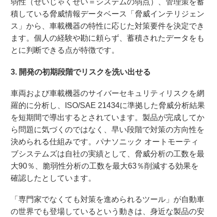
弱性（ぜいじゃくせい＝システムの弱点）、管理策を蓄
積している脅威情報データベース「脅威インテリジェン
ス」から、車載機器の特性に応じた対策要件を決定でき
ます。個人の経験や勘に頼らず、蓄積されたデータをも
とに判断できる点が特徴です。
3. 開発の初期段階でリスクを洗い出せる
車両および車載機器のサイバーセキュリティリスクを網
羅的に分析し、ISO/SAE 21434に準拠した脅威分析結果
を短期間で導出するとされています。製品が完成してか
ら問題に気づくのではなく、早い段階で対策の方向性を
決められる仕組みです。パナソニック オートモーティ
ブシステムズは自社の実績として、脅威分析の工数を最
大90％、脆弱性分析の工数を最大63％削減する効果を
確認したとしています。
「専門家でなくても対策を進められるツール」が自動車
の世界でも登場しているという動きは、身近な製品の安