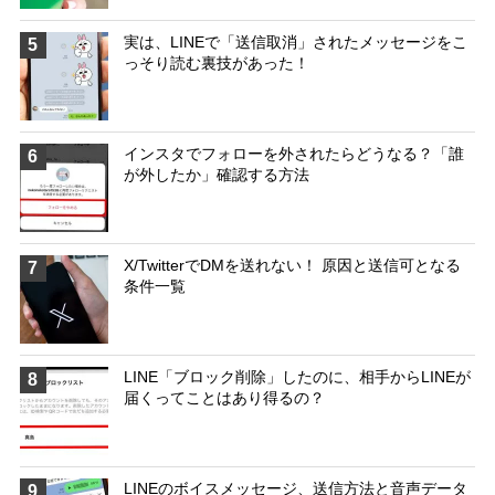
実は、LINEで「送信取消」されたメッセージをこ
5
っそり読む裏技があった！
インスタでフォローを外されたらどうなる？「誰
6
が外したか」確認する方法
X/TwitterでDMを送れない！ 原因と送信可となる
7
条件一覧
LINE「ブロック削除」したのに、相手からLINEが
8
届くってことはあり得るの？
LINEのボイスメッセージ、送信方法と音声データ
9