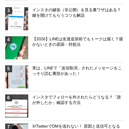
インスタの鍵垢（非公開）を見る裏ワザはある？
3
鍵を開けてもらうコツも解説
【2026】LINEは友達追加前でもトークは届く？届
4
かないときの原因・対処法
実は、LINEで「送信取消」されたメッセージをこ
5
っそり読む裏技があった！
インスタでフォローを外されたらどうなる？「誰
6
が外したか」確認する方法
X/TwitterでDMを送れない！ 原因と送信可となる
7