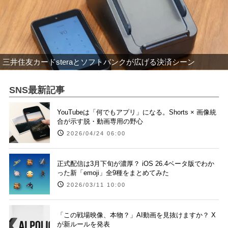
三井住友カードsteraとソフトバンクが広げる決済シーン
SNS最新記事
YouTubeは「何でもアプリ」になる。Shorts × 画像統
合が示す脱・動画専用の野心
2026/04/24 06:00
正式配信は3月下旬が濃厚？ iOS 26.4ベータ版でわか
った新「emoji」全9種をまとめてみた
2026/03/11 10:00
「この戦場映像、本物？」AI動画を見抜けますか？ X
が新ルールを発表