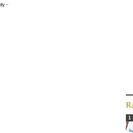
fy・
R
1