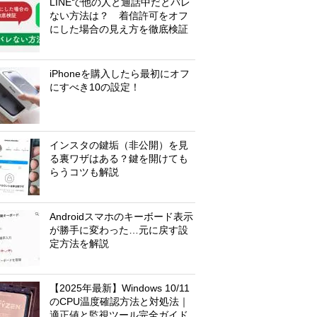
LINEで他の人と通話中だとバレ
ない方法は？ 着信許可をオフ
にした場合の見え方を徹底検証
iPhoneを購入したら最初にオフ
にすべき10の設定！
インスタの鍵垢（非公開）を見
る裏ワザはある？鍵を開けても
らうコツも解説
Androidスマホのキーボード表示
が勝手に変わった…元に戻す設
定方法を解説
【2025年最新】Windows 10/11
のCPU温度確認方法と対処法｜
適正値と監視ツール完全ガイド