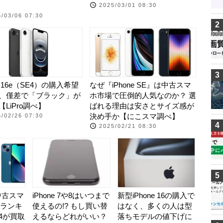
2025/03/01 08:30
/03/06 07:30
2
3
ne 16e（SE4）の購入希望
なぜ『iPhone SE』は中古スマ
、僅差で「ブラック」が
ホ市場で圧倒的人気なのか？ 選
LiPro調べ】
ばれる理由は安さとサイズ感が
決め手か【にこスマ調べ】
/02/26 07:30
4
2025/02/21 08:30
5
の中古スマ
iPhone 7や8はいつまで
新型iPhone 16の購入で
ランキ
使えるの!? もし買い替
はなく、多くの人は型
14が買取
えるならどれがいい？
落ちモデルの値下げに