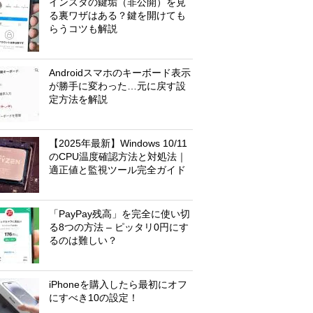
インスタの鍵垢（非公開）を見
る裏ワザはある？鍵を開けても
らうコツも解説
Androidスマホのキーボード表示
が勝手に変わった…元に戻す設
定方法を解説
【2025年最新】Windows 10/11
のCPU温度確認方法と対処法｜
適正値と監視ツール完全ガイド
「PayPay残高」を完全に使い切
る8つの方法 – ピッタリ0円にす
るのは難しい？
iPhoneを購入したら最初にオフ
にすべき10の設定！