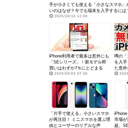
手が小さくても使える「小さなスマホ」
いのはなぜ？今でも端末を入手するには
2025/10/16 12:00
iPhone利用者で最多は意外にも
噂の「カ
「SEシリーズ」！新モデル即
を入手
買いはわずか7％にとどまる
た意外
2025/09/02 07:30
2025
「片手で使える」小さいスマホ
iPhon
が再注目！ ミニスマホを選ぶ理
市場が
由とユーザーのリアルな声
超、S