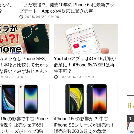
が少な
「まだ現役!?」発売10年のiPhone 6sに最新アッ
？
プデート Appleの神対応に驚きの声
2025/09/20 09:00
メラなしiPhone SE3」
YouTubeアプリはiOS 16以降が
！本物と比較してわかっ
必須に！ iPhone 6s/7/SE1は再
な違い＜みずおじさん＞
生不可!?
/08/21 14:00
2025/06/13 15:00
R
e 16eの影響で中古iPhone
iPhone 16eの影響か？ 中古
1
活況？ 販売シェア6割
iPhone SEシリーズが爆売れ！
Eシリーズがトップ3独
販売台数260％超えの急増