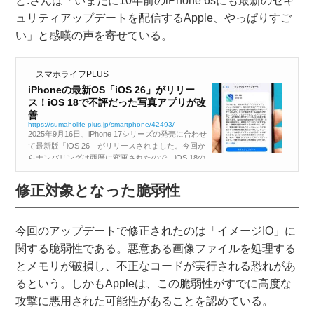
ど.さんは「いまだに10年前のiPhone 6sにも最新のセキ
ュリティアップデートを配信するApple、やっぱりすご
い」と感嘆の声を寄せている。
スマホライフPLUS
iPhoneの最新OS「iOS 26」がリリー
ス！iOS 18で不評だった写真アプリが改
善
https://sumaholife-plus.jp/smartphone/42493/
2025年9月16日、iPhone 17シリーズの発売に合わせ
て最新版「iOS 26」がリリースされました。今回か
らナンバリングは西暦に変更されたので、iOS 18の
次は“19”ではなく“26”となります。果たして、iOS 2
6は何がどのように変わったのか？ 最新機能...
修正対象となった脆弱性
今回のアップデートで修正されたのは「イメージIO」に
関する脆弱性である。悪意ある画像ファイルを処理する
とメモリが破損し、不正なコードが実行される恐れがあ
るという。しかもAppleは、この脆弱性がすでに高度な
攻撃に悪用された可能性があることを認めている。