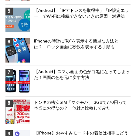
【Android】「IPアドレスを取得中」「IP設定エラ
5
ー」でWi-Fiに接続できないときの原因・対処法
iPhoneの時計に“秒”を表示する簡単な方法と
6
は？ ロック画面に秒数を表示する手順も
【Android】スマホ画面の色が白黒になってしまっ
7
た！画面の色を元に戻す方法
ドンキの格安SIM「マジモバ」 3GBで770円って
8
本当にお得なの？ 他社と比較してみた
【iPhone】おやすみモード中の着信は相手にどう
9