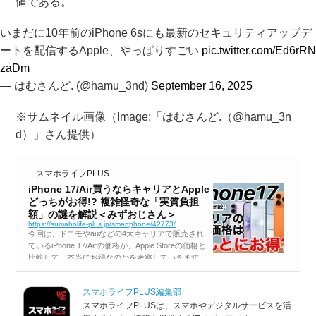
値である。
いまだに10年前のiPhone 6sにも最新のセキュリティアップデ
ートを配信するApple、やっぱりすごい
pic.twitter.com/Ed6rRN
zaDm
— はむさんど. (@hamu_3nd)
September 16, 2025
※サムネイル画像（Image:「はむさんど.（@hamu_3n
d）」さん提供）
スマホライフPLUS
iPhone 17/Air買うならキャリアとApple
どっちがお得!? 複雑怪奇な「実質負担
額」の謎を解説＜みずおじさん＞
https://sumaholife-plus.jp/smartphone/42773/
今回は、ドコモやauなどの4大キャリアで販売され
ているiPhone 17/Airの価格が、Apple Storeの価格と
比較して、本当にお得なのかを考察していきます。
キャリアでは何とか割りとかがたくさん用意されて
いて、結局「実質負担額」がよく分からないと思い
スマホライフPLUS編集部
ます。その...
スマホライフPLUSは、スマホやデジタルサービスを活