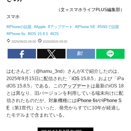
（文＝スマホライフPLUS編集部）
スマホ
#
iPhoneの話題
#
Apple
#
アップデート
#
iPhone SE
#
SNSで話題
#
iPhone 6s
#
iOS 15.8.5
#
iOS
2025/09/20 09:00
2025/09/20 09:00
はむさんど.（@hamu_3nd）さんがXで紹介したのは、
2025年9月15日に配信された「
iOS
15.8.5」および「iPa
dOS 15.8.5」である。この
アップデート
は最新のiOS 18
とは異なり、旧バージョンを利用している端末向けに配
信されたものだが、対象機種には
iPhone 6s
や
iPhone S
E
（第1世代）といった、発売からすでに10年が経過し
たモデルまで含まれている。