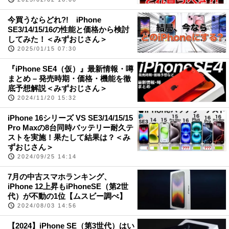
今買うならどれ?! iPhone
SE3/14/15/16の性能と価格から検討
してみた！＜みずおじさん＞
2025/01/15 07:30
『iPhone SE4（仮）』最新情報・噂
まとめ – 発売時期・価格・機能を徹
底予想解説＜みずおじさん＞
2024/11/20 15:32
iPhone 16シリーズ VS SE3/14/15/15
Pro Maxの8台同時バッテリー耐久テ
ストを実施！果たして結果は？＜み
ずおじさん＞
2024/09/25 14:14
7月の中古スマホランキング、
iPhone 12上昇もiPhoneSE（第2世
代）が不動の1位【ムスビー調べ】
2024/08/03 14:56
【2024】iPhone SE（第3世代）はい