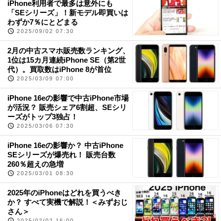
iPhone利用者で最多は意外にも
「SEシリーズ」！新モデル即買いは
わずか7％にとどまる
2025/09/02 07:30
2月の中古スマホ販売数ランキング、
1位は15カ月連続iPhone SE（第2世
代）。買取数はiPhone 8が首位
2025/03/09 07:00
iPhone 16eの影響で中古iPhone市場
が活況？ 販売シェア6割超、SEシリ
ーズがトップ3独占！
2025/03/06 07:30
iPhone 16eの影響か？ 中古iPhone
SEシリーズが爆売れ！ 販売台数
260％超えの急増
2025/03/01 08:30
2025年のiPhoneはどれを買うべき
か？ すべて実機で解説！＜みずおじ
さん＞
2025/02/02 16:00