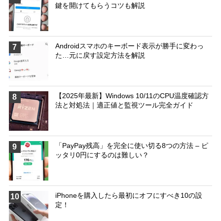
鍵を開けてもらうコツも解説
Androidスマホのキーボード表示が勝手に変わっ
7
た…元に戻す設定方法を解説
【2025年最新】Windows 10/11のCPU温度確認方
8
法と対処法｜適正値と監視ツール完全ガイド
「PayPay残高」を完全に使い切る8つの方法 – ピ
9
ッタリ0円にするのは難しい？
iPhoneを購入したら最初にオフにすべき10の設
10
定！