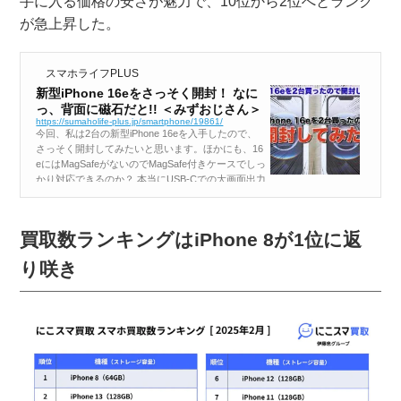
手に入る価格の安さが魅力で、10位から2位へとランク
が急上昇した。
スマホライフPLUS
新型iPhone 16eをさっそく開封！ なに
っ、背面に磁石だと!! ＜みずおじさん＞
https://sumaholife-plus.jp/smartphone/19861/
今回、私は2台の新型iPhone 16eを入手したので、
さっそく開封してみたいと思います。ほかにも、16
eにはMagSafeがないのでMagSafe付きケースでしっ
かり対応できるのか？ 本当にUSB-Cでの大画面出力
はできないのか？ さらに、Apple純正ケースの装
着...
買取数ランキングはiPhone 8が1位に返
り咲き