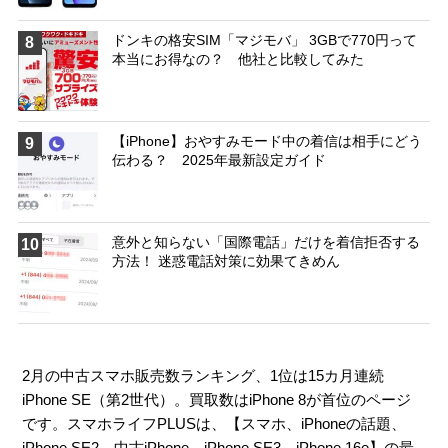
ドンキの格安SIM「マジモバ」 3GBで770円って
8
本当にお得なの？ 他社と比較してみた
【iPhone】おやすみモード中の着信は相手にどう
9
伝わる？ 2025年最新設定ガイド
意外と知らない「国際電話」だけを着信拒否する
10
方法！ 迷惑電話対策に効果てきめん
2月の中古スマホ販売数ランキング、1位は15カ月連続
iPhone SE（第2世代）。買取数はiPhone 8が首位のページ
です。スマホライフPLUSは、【
スマホ
、
iPhoneの話題
、
iPhone SE2
、
中古iPhone
、
iPhone SE3
、
iPhone 16e
】の最