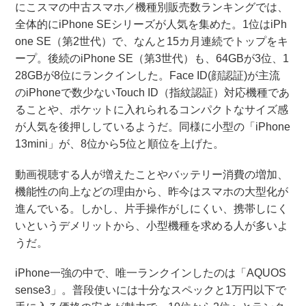
にこスマの中古スマホ／機種別販売数ランキングでは、
全体的にiPhone SEシリーズが人気を集めた。1位はiPh
one SE（第2世代）で、なんと15カ月連続でトップをキ
ープ。後続のiPhone SE（第3世代）も、64GBが3位、1
28GBが8位にランクインした。Face ID(顔認証)が主流
のiPhoneで数少ないTouch ID（指紋認証）対応機種であ
ることや、ポケットに入れられるコンパクトなサイズ感
が人気を後押ししているようだ。同様に小型の「iPhone
13mini」が、8位から5位と順位を上げた。
動画視聴する人が増えたことやバッテリー消費の増加、
機能性の向上などの理由から、昨今はスマホの大型化が
進んでいる。しかし、片手操作がしにくい、携帯しにく
いというデメリットから、小型機種を求める人が多いよ
うだ。
iPhone一強の中で、唯一ランクインしたのは「AQUOS
sense3」。普段使いには十分なスペックと1万円以下で