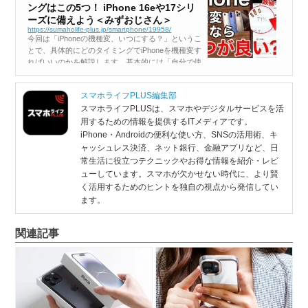
ングはこの5つ！ iPhone 16eや17シリ
ーズに備えよう＜みずおじさん＞
https://sumaholife-plus.jp/smartphone/19958/
今回は「iPhoneの機種変、いつにする？」というこ
とで、具体的にどのタイミングでiPhoneを機種変す
ればいいのかを解説します。基本的には「自分で使
い勝手が悪くなったと感じたとき」でいいんです
が、ほかにもいろいろなタイミングがあるので、5
スマホライフPLUS編集部
つのポイントを紹介していきま...
スマホライフPLUSは、スマホやデジタルサービスを活
用するための情報を提供するITメディアです。
iPhone・Androidの便利な使い方、SNSの活用術、キ
ャッシュレス決済、ネット銀行、金融アプリなど、日
常生活に役立つテクニックやお得な情報を紹介・レビ
ューしています。スマホが欠かせない時代に、より賢
く活用するためのヒントを独自の視点から発信してい
ます。
関連記事