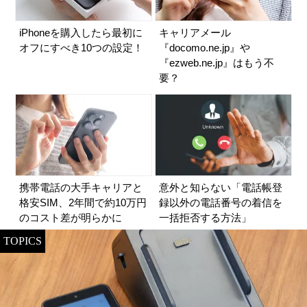
iPhoneを購入したら最初に
キャリアメール
オフにすべき10つの設定！
『docomo.ne.jp』や
『ezweb.ne.jp』はもう不
要？
携帯電話の大手キャリアと
意外と知らない「電話帳登
格安SIM、2年間で約10万円
録以外の電話番号の着信を
のコスト差が明らかに
一括拒否する方法」
TOPICS