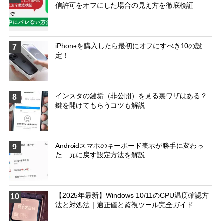
信許可をオフにした場合の見え方を徹底検証
iPhoneを購入したら最初にオフにすべき10の設
7
定！
インスタの鍵垢（非公開）を見る裏ワザはある？
8
鍵を開けてもらうコツも解説
Androidスマホのキーボード表示が勝手に変わっ
9
た…元に戻す設定方法を解説
【2025年最新】Windows 10/11のCPU温度確認方
10
法と対処法｜適正値と監視ツール完全ガイド