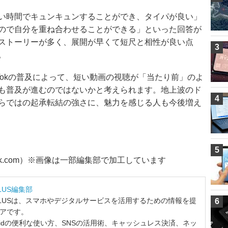
い時間でキュンキュンすることができ、タイパが良い」
ので自分を重ね合わせることができる」といった回答が
ストーリーが多く、展開が早くて短尺と相性が良い点
3
。
TikTokの普及によって、短い動画の視聴が「当たり前」のよ
も普及が進むのではないかと考えられます。地上波のド
4
らではの起承転結の強さに、魅力を感じる人も今後増え
5
stock.com）※画像は一部編集部で加工しています
LUS編集部
LUSは、スマホやデジタルサービスを活用するための情報を提
6
ィアです。
ndroidの便利な使い方、SNSの活用術、キャッシュレス決済、ネッ