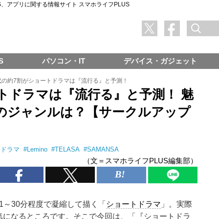
SNS、アプリに関する情報サイト スマホライフPLUS
S
パソコン・IT
デバイス・ガジェット
代の約7割がショートドラマは『流行る』と予測！
トドラマは『流行る』と予測！ 魅
のジャンルは？【サークルアップ
トドラマ
#
Lemino
#
TELASA
#
SAMANSA
（文＝スマホライフPLUS編集部）
1～30分程度で凝縮して描く「
ショートドラマ
」。実際
気になるところです。そこで今回は、「『ショートドラ