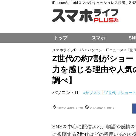
iPhone/Androidスマホやキャッシュレス決済、
トップ
スマホ
SN
スマホライフPLUS
>
パソコン・ITニュース
>
Z世
Z世代の約7割がショー
力を感じる理由や人気
調べ】
パソコン・IT
#
サブスク
#
Z世代
#
ショー
2025/04/09 08:30
2025/04/09 08:30
SNSを中心に配信され、物語や感情を
に視聴する
Z世代
はどの程度いるのか