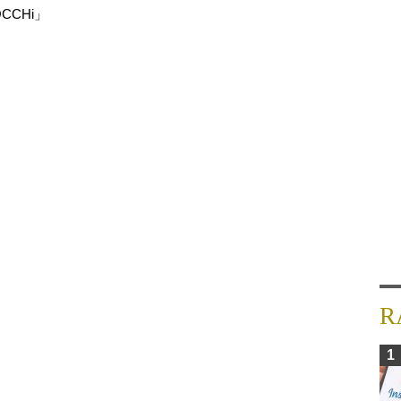
CHi」
R
1