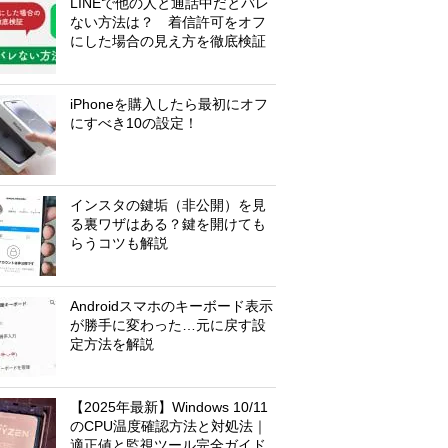
LINEで他の人と通話中だとバレ
ない方法は？ 着信許可をオフ
にした場合の見え方を徹底検証
iPhoneを購入したら最初にオフ
にすべき10の設定！
インスタの鍵垢（非公開）を見
る裏ワザはある？鍵を開けても
らうコツも解説
Androidスマホのキーボード表示
が勝手に変わった…元に戻す設
定方法を解説
【2025年最新】Windows 10/11
のCPU温度確認方法と対処法｜
適正値と監視ツール完全ガイド