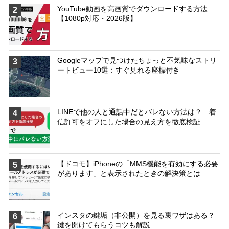
YouTube動画を高画質でダウンロードする方法
2
【1080p対応・2026版】
Googleマップで見つけたちょっと不気味なストリ
3
ートビュー10選：すぐ見れる座標付き
LINEで他の人と通話中だとバレない方法は？ 着
4
信許可をオフにした場合の見え方を徹底検証
【ドコモ】iPhoneの「MMS機能を有効にする必要
5
があります」と表示されたときの解決策とは
インスタの鍵垢（非公開）を見る裏ワザはある？
6
鍵を開けてもらうコツも解説