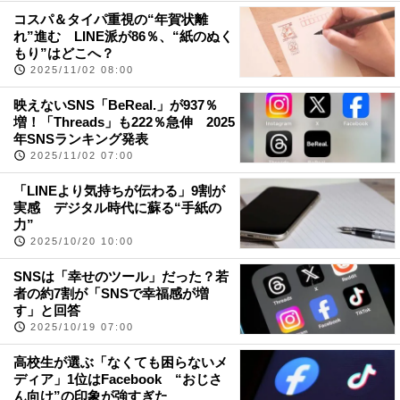
コスパ＆タイパ重視の“年賀状離
れ”進む LINE派が86％、“紙のぬく
もり”はどこへ？
2025/11/02 08:00
映えないSNS「BeReal.」が937％
増！「Threads」も222％急伸 2025
年SNSランキング発表
2025/11/02 07:00
「LINEより気持ちが伝わる」9割が
実感 デジタル時代に蘇る“手紙の
力”
2025/10/20 10:00
SNSは「幸せのツール」だった？若
者の約7割が「SNSで幸福感が増
す」と回答
2025/10/19 07:00
高校生が選ぶ「なくても困らないメ
ディア」1位はFacebook “おじさ
ん向け”の印象が強すぎた