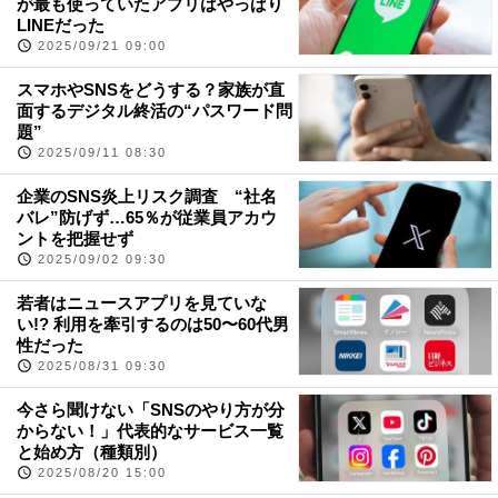
が最も使っていたアプリはやっぱり
LINEだった
2025/09/21 09:00
スマホやSNSをどうする？家族が直
面するデジタル終活の“パスワード問
題”
2025/09/11 08:30
企業のSNS炎上リスク調査 “社名
バレ”防げず…65％が従業員アカウ
ントを把握せず
2025/09/02 09:30
若者はニュースアプリを見ていな
い!? 利用を牽引するのは50〜60代男
性だった
2025/08/31 09:30
今さら聞けない「SNSのやり方が分
からない！」代表的なサービス一覧
と始め方（種類別）
2025/08/20 15:00