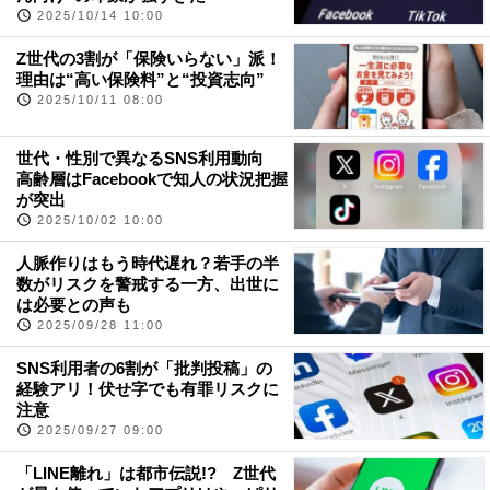
2025/10/14 10:00
Z世代の3割が「保険いらない」派！
理由は“高い保険料”と“投資志向”
2025/10/11 08:00
世代・性別で異なるSNS利用動向
高齢層はFacebookで知人の状況把握
が突出
2025/10/02 10:00
人脈作りはもう時代遅れ？若手の半
数がリスクを警戒する一方、出世に
は必要との声も
2025/09/28 11:00
SNS利用者の6割が「批判投稿」の
経験アリ！伏せ字でも有罪リスクに
注意
2025/09/27 09:00
「LINE離れ」は都市伝説!? Z世代