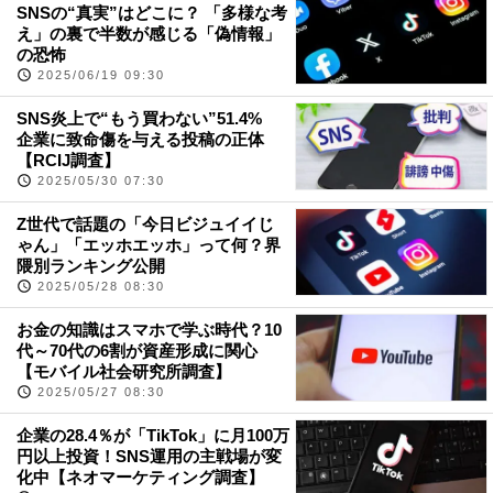
SNSの“真実”はどこに？ 「多様な考
え」の裏で半数が感じる「偽情報」
の恐怖
2025/06/19 09:30
SNS炎上で“もう買わない”51.4%
企業に致命傷を与える投稿の正体
【RCIJ調査】
2025/05/30 07:30
Z世代で話題の「今日ビジュイイじ
ゃん」「エッホエッホ」って何？界
隈別ランキング公開
2025/05/28 08:30
お金の知識はスマホで学ぶ時代？10
代～70代の6割が資産形成に関心
【モバイル社会研究所調査】
2025/05/27 08:30
企業の28.4％が「TikTok」に月100万
円以上投資！SNS運用の主戦場が変
化中【ネオマーケティング調査】