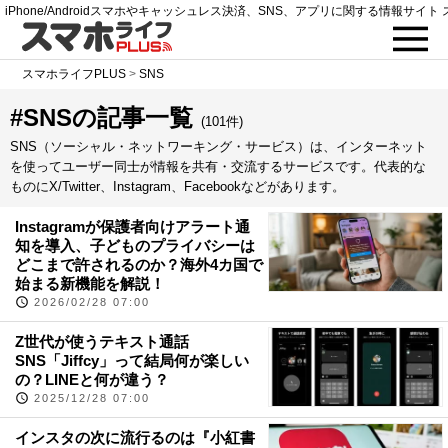
iPhone/Androidスマホやキャッシュレス決済、SNS、アプリに関する情報サイト 
スマホライフPLUS
>
SNS
#SNSの記事一覧
(101件)
SNS（ソーシャル・ネットワーキング・サービス）は、インターネット
を使ってユーザー同士が情報を共有・交流するサービスです。代表的な
ものにX/Twitter、Instagram、Facebookなどがあります。
Instagramが保護者向けアラート通
知を導入、子どものプライバシーは
どこまで許されるのか？海外4カ国で
始まる新機能を解説！
2026/02/28 07:00
Z世代が使うテキスト通話
SNS「Jiffcy」って結局何が楽しい
の？LINEと何が違う？
2025/12/28 07:00
インスタの次に流行るのは『小紅書