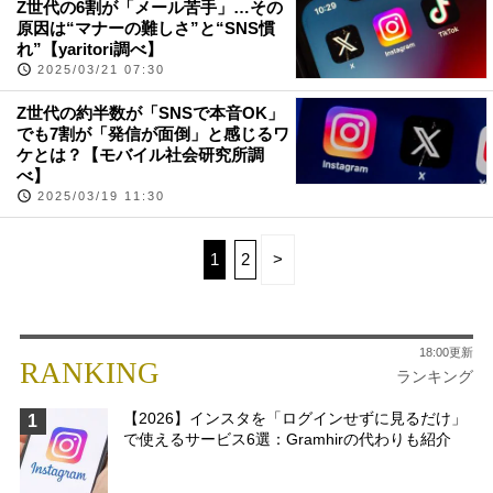
Z世代の6割が「メール苦手」…その
原因は“マナーの難しさ”と“SNS慣
れ”【yaritori調べ】
2025/03/21 07:30
Z世代の約半数が「SNSで本音OK」
でも7割が「発信が面倒」と感じるワ
ケとは？【モバイル社会研究所調
べ】
2025/03/19 11:30
1
2
>
18:00更新
RANKING
ランキング
【2026】インスタを「ログインせずに見るだけ」
1
で使えるサービス6選：Gramhirの代わりも紹介