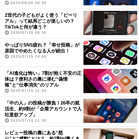
2025/08/05 08:30
Z世代の子どもがよく使う「ビーリ
アル」って結局どこが楽しいの？
TikTokと何が違う？
2025/07/18 09:30
やっぱりSNS疲れ？「幸せ投稿」が
原因でやめたくなる人が続出！
2025/07/15 14:00
「AI進化は怖い」7割が抱く不安の正
体は？便利さの裏に潜む“偽情
報”と“仕事消失”のリアル
2025/07/15 11:30
「中の人」の投稿が勝負！26卒の就
活生、約9割が「企業アカウントで入
社意欲アップ」
2025/07/14 11:30
レビュー投稿の裏にある“怒
り”と“感動”とは？ 約7割が書くき