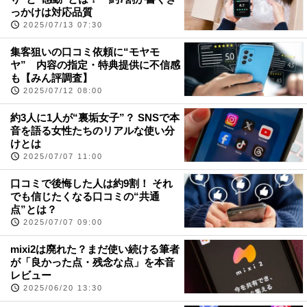
っかけは対応品質
2025/07/13 07:30
集客狙いの口コミ依頼に“モヤモ
ヤ” 内容の指定・特典提供に不信感
も【みん評調査】
2025/07/12 08:00
約3人に1人が“裏垢女子”？ SNSで本
音を語る女性たちのリアルな使い分
けとは
2025/07/07 11:00
口コミで後悔した人は約9割！ それ
でも信じたくなる口コミの“共通
点”とは？
2025/07/07 09:00
mixi2は廃れた？まだ使い続ける筆者
が「良かった点・残念な点」を本音
レビュー
2025/06/20 13:30