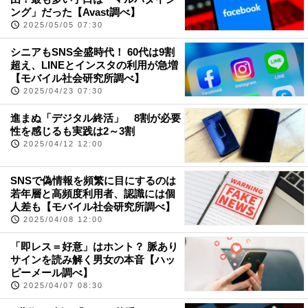
ング」だった【Avast調べ】
2025/05/05 07:30
シニアもSNS全盛時代！ 60代は9割
超え、LINEとインスタの利用が急増
【モバイル社会研究所調べ】
2025/04/23 07:30
進まぬ「デジタル終活」 8割が必要
性を感じるも実践は2～3割
2025/04/12 12:00
SNSで偽情報を頻繁に目にするのは
若年層と高頻度利用者、認識には個
人差も【モバイル社会研究所調べ】
2025/04/08 12:00
「即レス＝好意」はホント？ 脈あり
サインを読み解く男女の本音【ハッ
ピーメール調べ】
2025/04/07 08:30