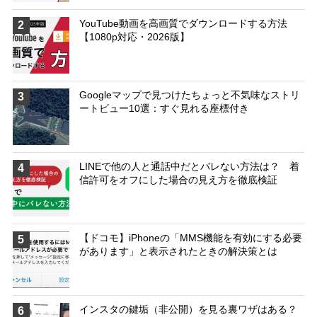
YouTube動画を高画質でダウンロードする方法
2
【1080p対応・2026版】
Googleマップで見つけたちょっと不気味なストリ
3
ートビュー10選：すぐ見れる座標付き
LINEで他の人と通話中だとバレない方法は？ 着
4
信許可をオフにした場合の見え方を徹底検証
【ドコモ】iPhoneの「MMS機能を有効にする必要
5
があります」と表示されたときの解決策とは
インスタの鍵垢（非公開）を見る裏ワザはある？
6