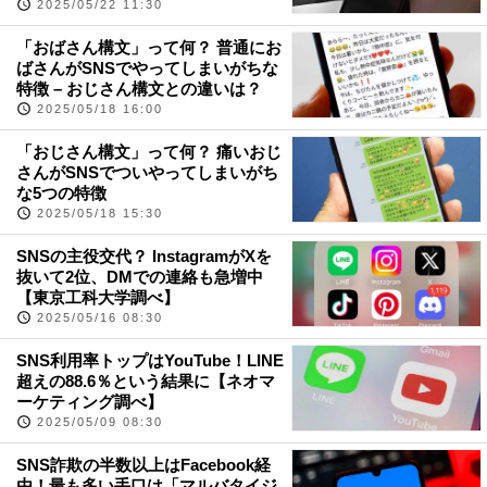
2025/05/22 11:30
「おばさん構文」って何？ 普通にお
ばさんがSNSでやってしまいがちな
特徴 – おじさん構文との違いは？
2025/05/18 16:00
「おじさん構文」って何？ 痛いおじ
さんがSNSでついやってしまいがち
な5つの特徴
2025/05/18 15:30
SNSの主役交代？ InstagramがXを
抜いて2位、DMでの連絡も急増中
【東京工科大学調べ】
2025/05/16 08:30
SNS利用率トップはYouTube！LINE
超えの88.6％という結果に【ネオマ
ーケティング調べ】
2025/05/09 08:30
SNS詐欺の半数以上はFacebook経
由！最も多い手口は「マルバタイジ