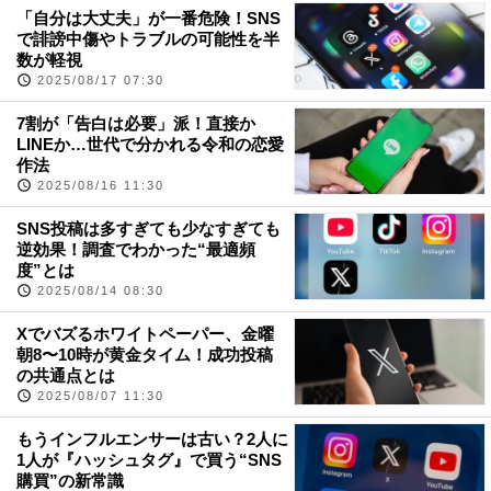
「自分は大丈夫」が一番危険！SNS
で誹謗中傷やトラブルの可能性を半
数が軽視
2025/08/17 07:30
7割が「告白は必要」派！直接か
LINEか…世代で分かれる令和の恋愛
作法
2025/08/16 11:30
SNS投稿は多すぎても少なすぎても
逆効果！調査でわかった“最適頻
度”とは
2025/08/14 08:30
Xでバズるホワイトペーパー、金曜
朝8〜10時が黄金タイム！成功投稿
の共通点とは
2025/08/07 11:30
もうインフルエンサーは古い？2人に
1人が『ハッシュタグ』で買う“SNS
購買”の新常識