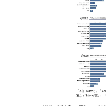
「X(旧Twitter)」
遍なく割合が高い（