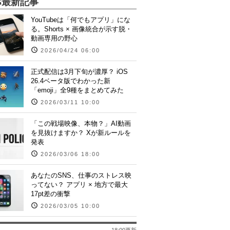
S最新記事
YouTubeは「何でもアプリ」にな
る。Shorts × 画像統合が示す脱・
動画専用の野心
2026/04/24 06:00
正式配信は3月下旬が濃厚？ iOS
26.4ベータ版でわかった新
「emoji」全9種をまとめてみた
2026/03/11 10:00
「この戦場映像、本物？」AI動画
を見抜けますか？ Xが新ルールを
発表
2026/03/06 18:00
あなたのSNS、仕事のストレス映
ってない？ アプリ × 地方で最大
17pt差の衝撃
2026/03/05 10:00
18:00更新