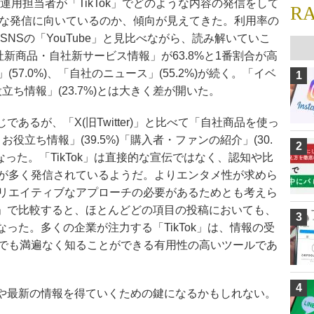
運用担当者が「TikTok」でどのような内容の発信をして
R
うな発信に向いているのか、傾向が見えてきた。利用率の
画系SNSの「YouTube」と見比べながら、読み解いていこ
自社新商品・自社新サービス情報」が63.8%と1番割合が高
7.0%)、「自社のニュース」(55.2%)が続く。「イベ
1
役立ち情報」(23.7%)とは大きく差が開いた。
じであるが、「X(旧Twitter)」と比べて「自社商品を使っ
お役立ち情報」(39.5%)「購入者・ファンの紹介」(30.
2
った。「TikTok」は直接的な宣伝ではなく、認知や比
が多く発信されているようだ。よりエンタメ性が求めら
リエイティブなアプローチの必要があるためとも考えら
Tube」で比較すると、ほとんどどの項目の投稿においても、
3
となった。多くの企業が注力する「TikTok」は、情報の受
でも満遍なく知ることができる有用性の高いツールであ
4
ンドや最新の情報を得ていくための鍵になるかもしれない。