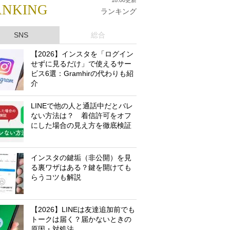
ANKING
ランキング
SNS
総合
【2026】インスタを「ログイン
せずに見るだけ」で使えるサー
ビス6選：Gramhirの代わりも紹
介
LINEで他の人と通話中だとバレ
ない方法は？ 着信許可をオフ
にした場合の見え方を徹底検証
インスタの鍵垢（非公開）を見
る裏ワザはある？鍵を開けても
らうコツも解説
【2026】LINEは友達追加前でも
トークは届く？届かないときの
原因・対処法