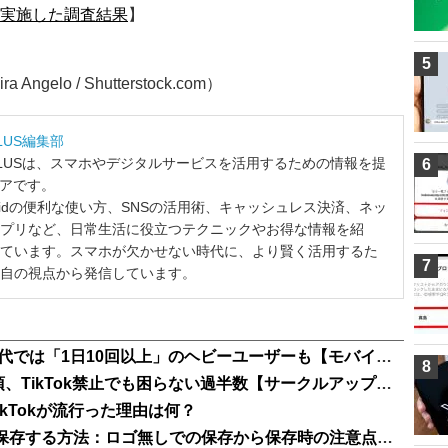
実施した調査結果
】
5
ngelo / Shutterstock.com）
LUS編集部
LUSは、スマホやデジタルサービスを活用するための情報を提
6
ィアです。
ndroidの便利な使い方、SNSの活用術、キャッシュレス決済、ネッ
プリなど、日常生活に役立つテクニックやお得な情報を紹
ています。スマホが欠かせない時代に、より賢く活用するた
7
自の視点から発信しています。
年々増加するTikTok利用率、10～20代では「1日10回以上」のヘビーユーザーも【モバイル社会研究所調べ】
8
Z世代の大学生92%が「LINE」は必須、TikTok禁止でも困らない過半数【サークルアップ調べ】
ikTokが流行った理由は何？
TikTok（ティックトック）の動画を保存する方法：ロゴ無しでの保存から保存時の注意点まで