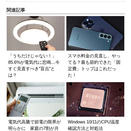
関連記事
「うちだけじゃない！」
スマホ料金の見直し、やっ
85.6%が電気代に悲鳴…今
てる？最も節約できた「固
すぐ見直すべき”盲点”と
定費」トップはこれだっ
は？
た！
電気代高騰で節電の限界が
Windows 10/11のCPU温度
明らかに 家庭の7割が月
確認方法と対処法