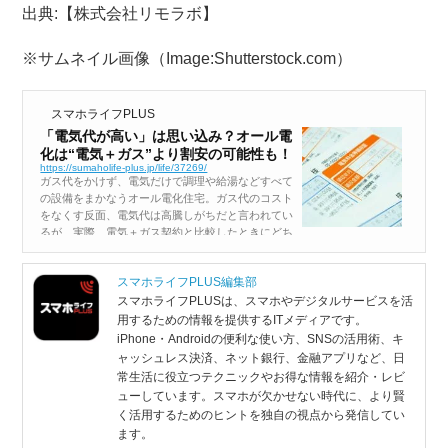
出典:【株式会社リモラボ】
※サムネイル画像（Image:Shutterstock.com）
スマホライフPLUS
「電気代が高い」は思い込み？オール電
化は“電気＋ガス”より割安の可能性も！
https://sumaholife-plus.jp/life/37269/
ガス代をかけず、電気だけで調理や給湯などすべて
の設備をまかなうオール電化住宅。ガス代のコスト
をなくす反面、電気代は高騰しがちだと言われてい
るが、実際、電気＋ガス契約と比較したときにどち
らの方がお得なのだろうか。セレクトラ・ジャパン
株式会社は今回、オール電化住宅に住んで...
スマホライフPLUS編集部
スマホライフPLUSは、スマホやデジタルサービスを活
用するための情報を提供するITメディアです。
iPhone・Androidの便利な使い方、SNSの活用術、キ
ャッシュレス決済、ネット銀行、金融アプリなど、日
常生活に役立つテクニックやお得な情報を紹介・レビ
ューしています。スマホが欠かせない時代に、より賢
く活用するためのヒントを独自の視点から発信してい
ます。