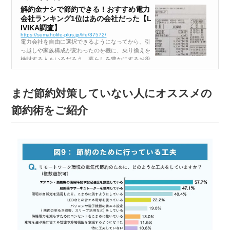
解約金ナシで節約できる！おすすめ電力
会社ランキング1位はあの会社だった【L
IVIKA調査】
https://sumaholife-plus.jp/life/37572/
電力会社を自由に選択できるようになってから、引
っ越しや家族構成が変わったのを機に、乗り換えを
検討する人もいるだろう。暮らしを豊かにするお役
立ち情報メディア「LIVIKA」では、2024年3月〜202
5年2月に、「でんきガス.net」で電力会社を乗り換
えた500人を対象...
まだ節約対策していない人にオススメの
節約術をご紹介