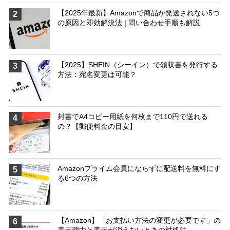
【2025年最新】Amazonで商品が発送されない5つ
2
の原因と即効解決法 | 問い合わせ手順も解説
【2025】SHEIN（シーイン）で領収書を発行する
3
方法：宛名変更は可能？
封書でA4コピー用紙を何枚まで110円で送れる
4
の？【郵便料金の目安】
Amazonプライム会員にならずに配送料を無料にす
5
る6つの方法
【Amazon】「お支払い方法の変更が必要です」の
6
表示理由と表示が消えないときの対処法