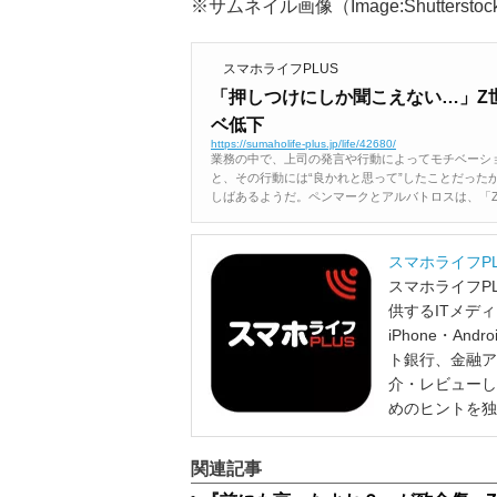
※サムネイル画像（Image:Shutterstoc
スマホライフPLUS
「押しつけにしか聞こえない…」Z世
ベ低下
https://sumaholife-plus.jp/life/42680/
業務の中で、上司の発言や行動によってモチベーシ
と、その行動には“良かれと思って”したことだった
しばあるようだ。ペンマークとアルバトロスは、「Z世
スマホライフP
スマホライフP
供するITメデ
iPhone・A
ト銀行、金融ア
介・レビューし
めのヒントを独
関連記事