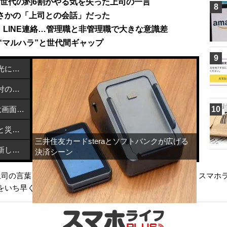
世代の約6割がやる気を失った上司の一言
8
さかの「上司との会話」だった
LINE連絡…管理職と非管理職で大きな意識差
る“マルハラ”と世代間ギャップ
9
カーボンナノチューブで熱を近赤外光に変換する方法
メルカリで熊本地震支援を開始：寄付の方法と活用先
NEC「LAVIE Tab T12」発売！2.5K大画面Androidタブレットが6万円台で登場
10
飯塚市とブリッジウェルがデジタルと災害支援で連携協定締結
三井住友カードsteraとソフトバンクが広げる
特定利用者情報を適正に扱うための新しい指針とは？
決済シーン
が上司の言葉を「人格否定」と感じている現実のページです。スマホラ
をいち早くお届けします。