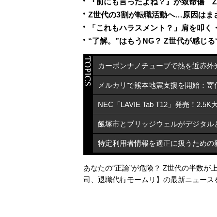
『前にも言ったよね？』が致命傷 Z
Z世代の3割が転職活動へ…原因はま
「これもハラスメント？」肩を叩く・
“了解。”はもうNG？ Z世代が感じ
TOPICS
あなたの“正論”が危険？ Z世代の半数
司
、
退職代行モームリ
】の最新ニュース