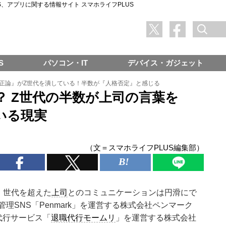
SNS、アプリに関する情報サイト スマホライフPLUS
S
パソコン・IT
デバイス・ガジェット
正論』がZ世代を潰している！半数が『人格否定』と感じる
？ Z世代の半数が上司の言葉を
いる現実
（文＝スマホライフPLUS編集部）
、世代を超えた
上司
とのコミュニケーションは円滑にで
理SNS「Penmark」を運営する株式会社ペンマーク
代行サービス「
退職代行モームリ
」を運営する株式会社