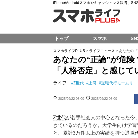
iPhone/Androidスマホやキャッシュレス決済、
トップ
スマホ
SN
スマホライフPLUS
>
ライフニュース
>
あなたの『
あなたの“正論”が危険
「人格否定」と感じて
ライフ
#
Z世代
#
上司
#
退職代行モームリ
2025/09/22 08:00
2025/09/22 08:00
Z世代
が若手社会人の中心となった今
きているのだろうか。大学生向け学習管
と、累計3万件以上の実績を持つ退職