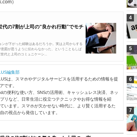
k.com）
4
代の7割が上司の“良かれ行動”でモチ
ョンが下がった経験はあるだろうか。実は上司からする
5
が意図が思うように伝わらなかった、ということもしば
代と上司のコミュニケーシ...
LUS編集部
LUSは、スマホやデジタルサービスを活用するための情報を提
6
ィアです。
ndroidの便利な使い方、SNSの活用術、キャッシュレス決済、ネッ
プリなど、日常生活に役立つテクニックやお得な情報を紹
ています。スマホが欠かせない時代に、より賢く活用するた
7
自の視点から発信しています。