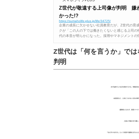
Z世代が敬遠する上司像が判明 嫌
かった!?
https://sumaholife-plus.jp/life/34725/
企業の成長に欠かせない社員教育だが、Z世代の育
クが「この人の下では働きたくないと感じる上司の
代の本音が明らかになった。採用やマネジメントの悩
Z世代は「何を言うか」で
判明