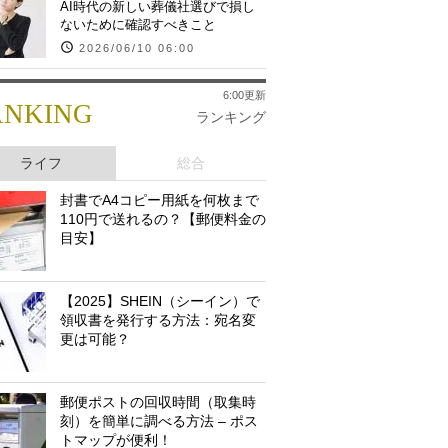
AI時代の新しい葬儀社選びで損し
ないために確認すべきこと
2026/06/10 06:00
6:00更新
ANKING
ランキング
ライフ
総合
封書でA4コピー用紙を何枚まで
110円で送れるの？【郵便料金の
目安】
【2025】SHEIN（シーイン）で
領収書を発行する方法：宛名変
更は可能？
郵便ポストの回収時間（取集時
刻）を簡単に調べる方法 – ポス
トマップが便利！