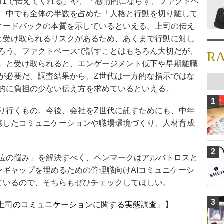
対1で伝えてくれる」や、「感情的にならず、ファクトベ
、中でも全体の半数を占めた「人格と行動を切り離して
ィードバックの本質を示しているといえる。上司の伝え
と受け取られるリスクがあるため、あくまで行動に対し
ろう。ファクトベースで話すことはもちろん大切だが、
R
」と受け取られると、エンゲージメント低下や早期離職
が必要だ。調査結果から、Z世代は一方的な指示ではな
的に負担の少ない伝え方を求めているといえる。
1
り行くもの。今後、会社をZ世代に託すためにも、中年
慮したコミュニケーションや職場環境づくり、人材育成
2
位の悩み」を解決すべく、ペンマークはアルバトロスと
ンギャップを埋めるための管理職向けAIコミュニケーシ
ているので、そちらもぜひチェックしてほしい。
3
上司のコミュニケーションに関する実態調査」
】