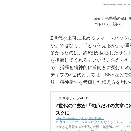
褒めから指摘の流れ
バトロス」調べ）
Z世代が上司に求めるフィードバック
か」ではなく、「どう伝えるか」が重
多かったのは、約6割が回答したサン
を指摘してくれる」という方法だった
で、指摘を精神的に前向きに受け止め
ティブのZ世代としては、SNSなど
り、精神衛生を考慮した伝え方を用い
スマホライフPLUS
Z世代の半数が「句点だけの文章に
スクに
https://sumaholife-plus.jp/life/42435/
社内コミュニケーションに欠かせなくなったメール
やすさを重視するZ世代との間に無意識のギャップ