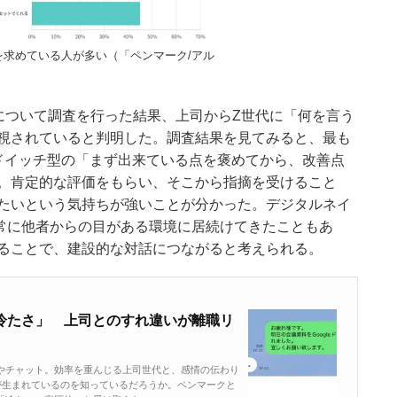
を求めている人が多い（「ペンマーク/アル
について調査を行った結果、上司からZ世代に「何を言う
視されていると判明した。調査結果を見てみると、最も
ドイッチ型の「まず出来ている点を褒めてから、改善点
。肯定的な評価をもらい、そこから指摘を受けること
たいという気持ちが強いことが分かった。デジタルネイ
で常に他者からの目がある環境に居続けてきたこともあ
ることで、建設的な対話につながると考えられる。
冷たさ」 上司とのすれ違いが離職リ
やチャット。効率を重んじる上司世代と、感情の伝わり
が生まれているのを知っているだろうか。ペンマークと