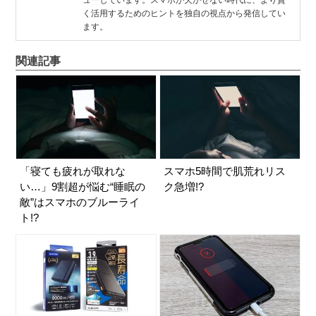
ューしています。スマホが欠かせない時代に、より賢
く活用するためのヒントを独自の視点から発信してい
ます。
関連記事
「寝ても疲れが取れな
スマホ5時間で肌荒れリス
い…」9割超が悩む“睡眠の
ク急増!?
敵”はスマホのブルーライ
ト!?