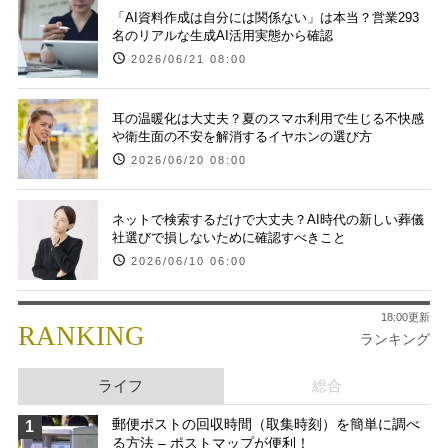
「AI資料作成は自分には関係ない」は本当？営業293
名のリアルな生成AI活用実態から確認
2026/06/21 08:00
耳の温暖化は大丈夫？夏のスマホ利用で生じる不快感
や衛生面の不安を解消するイヤホンの選び方
2026/06/20 08:00
ネットで検索するだけで大丈夫？AI時代の新しい葬儀
社選びで損しないために確認すべきこと
2026/06/10 06:00
18:00更新
RANKING
ランキング
ライフ
総合
郵便ポストの回収時間（取集時刻）を簡単に調べ
1
る方法 – ポストマップが便利！