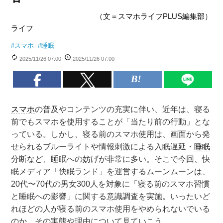
（文＝スマホライフPLUS編集部）
ライフ
#
スマホ
#
睡眠
2025/11/26 07:00
2025/11/26 07:00
スマホ
の普及やコンテンツの充実に伴い、近年は、寝る
前でもスマホを使用することが「当たり前の行動」とな
っている。しかし、寝る前のスマホ使用は、画面から発
せられるブルーライトや情報刺激による入眠遅延・
睡眠
分断など、睡眠への妨げが非常に多い。そこで今回、快
眠メディア「快眠ランド」を運営するムーンムーンは、
20代〜70代の男女300人を対象に「寝る前のスマホ習慣
と睡眠への影響」に関する意識調査を実施。いったいど
れほどの人が寝る前のスマホ使用をやめられないでいる
のか、その実態や理由について見ていこう。