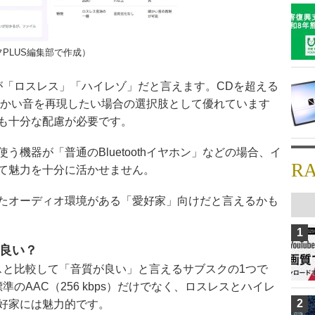
PLUS編集部で作成）
が「ロスレス」「ハイレゾ」だと言えます。CDを超える
で、細かい音を再現したい場合の選択肢として優れています
も十分な配慮が必要です。
機器が「普通のBluetoothイヤホン」などの場合、イ
R
て魅力を十分に活かせません。
たオーディオ環境がある「愛好家」向けだと言えるかも
1
質が良い？
サービスと比較して「音質が良い」と言えるサブスクの1つで
、標準のAAC（256 kbps）だけでなく、ロスレスとハイレ
2
好家には魅力的です。