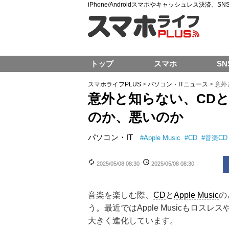
iPhone/Androidスマホやキャッシュレス決済、
トップ
スマホ
SN
スマホライフPLUS
>
パソコン・ITニュース
>
意外
意外と知らない、CDと比
のか、悪いのか
パソコン・IT
#
Apple Music
#
CD
#
音楽CD
2025/05/08 08:30
2025/05/08 08:30
音楽を楽しむ際、
CD
と
Apple Music
の
う。最近ではApple Musicもロ
大きく進化しています。