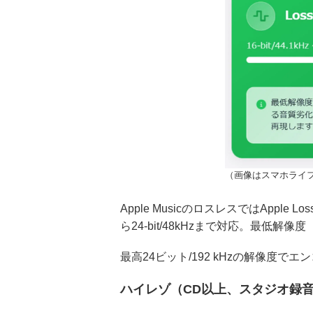
（画像はスマホライフ
Apple MusicのロスレスではApple Loss
ら24-bit/48kHzまで対応。最低解像度（
最高24ビット/192 kHzの解像度
ハイレゾ（CD以上、スタジオ録