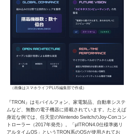
（画像はスマホライフPLUS編集部で作成）
『TRON』はモバイルフォン、家電製品、自動車システ
ムなど、無数の電子機器に搭載されています。たとえば
身近な例では、任天堂のNintendo SwitchのJoy-Conコン
トローラー（2017年発売）。「μITRON4.0仕様準拠リ
アルタイムOS」というTRON系のOSが使用されてお