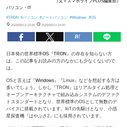
（文＝スマホライフPLUS編集部）
パソコン・IT
#
TRON
#
パソコン
#
ノートパソコン
#
Windows
#
OS
2025/05/13 14:00
2025/05/13 14:00
日本発の世界標準
OS
『
TRON
』の存在を知らない方
は、この記事をお読みの方のなかにも少なくないので
は。
OSと言えば『
Windows
』『Linux』などを想起する方は
多いでしょう。しかし『TRON』はリアルタイム処理と
オープンアーキテクチャで組み込みシステムのデファク
トスタンダードとなり、世界標準のOSとして無数のデ
バイスに搭載されています。IoTの先駆けとなり、小惑
星探査機『はやぶさ2』にも採用されています。