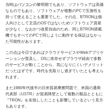
当時は
パソコン
の黎明期でもあり、ソフトウェアは高価
なものでもあり、ソフトウェアが複数のPCで互換性を
持って使えることも重要でした。その点、BTRONは個
人向けとして主流のOSではないためソフトウェア資産
が少なく、なおかつ改変自由のため、同じBTRON搭載
機でもすべてのPCで同じように動作する保証はなかっ
た可能性があります。
この点は今日であればクラウドサービスやWebアプリケ
ーションが普及し、OSに依存せずブラウザ経由で多数
のサービスが動くことから、気になりにくいデメリット
だったはずです。時代を先取りし過ぎていたとも考えら
れます。
また1980年代後半の日米貿易摩擦問題で、米国の通商
代表部（USTR）が貿易障壁として複数の製品とともに
『TRON』を名指ししたことも影響しているという見方
もあります。