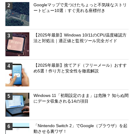
Googleマップで見つけたちょっと不気味なストリ
2
ートビュー10選：すぐ見れる座標付き
【2025年最新】Windows 10/11のCPU温度確認方
3
法と対処法｜適正値と監視ツール完全ガイド
【2025年最新】捨てアド（フリーメール）おすす
4
め5選！作り方と安全性を徹底解説
Windows 11「初期設定のまま」は危険？ 知らぬ間
5
にデータ収集される14の項目
「Nintendo Switch 2」でGoogle（ブラウザ）を起
6
動させる裏ワザ！