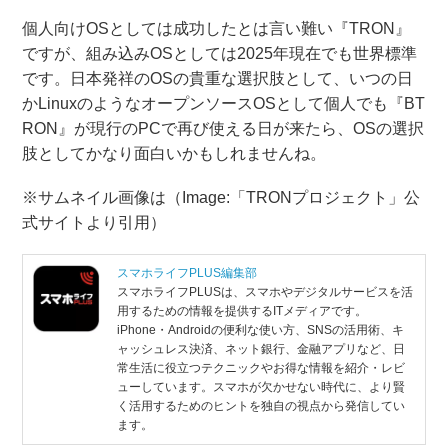
個人向けOSとしては成功したとは言い難い『TRON』
ですが、組み込みOSとしては2025年現在でも世界標準
です。日本発祥のOSの貴重な選択肢として、いつの日
かLinuxのようなオープンソースOSとして個人でも『BT
RON』が現行のPCで再び使える日が来たら、OSの選択
肢としてかなり面白いかもしれませんね。
※サムネイル画像は（Image:​「TRONプロジェクト」公
式サイトより引用）
スマホライフPLUS編集部
スマホライフPLUSは、スマホやデジタルサービスを活
用するための情報を提供するITメディアです。
iPhone・Androidの便利な使い方、SNSの活用術、キ
ャッシュレス決済、ネット銀行、金融アプリなど、日
常生活に役立つテクニックやお得な情報を紹介・レビ
ューしています。スマホが欠かせない時代に、より賢
く活用するためのヒントを独自の視点から発信してい
ます。