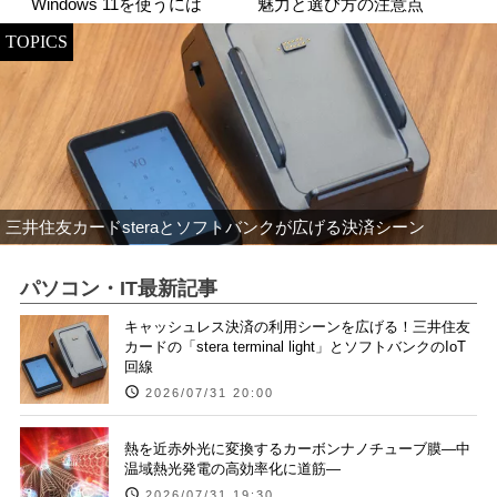
Windows 11を使うには
魅力と選び方の注意点
TOPICS
三井住友カードsteraとソフトバンクが広げる決済シーン
パソコン・IT最新記事
キャッシュレス決済の利用シーンを広げる！三井住友
カードの「stera terminal light」とソフトバンクのIoT
回線
2026/07/31 20:00
熱を近赤外光に変換するカーボンナノチューブ膜―中
温域熱光発電の高効率化に道筋―
2026/07/31 19:30