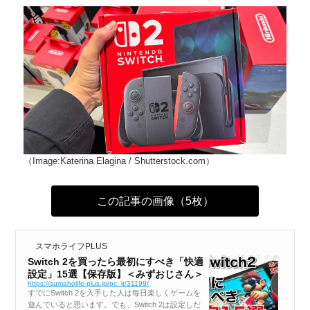
（Image:Katerina Elagina / Shutterstock.com）
この記事の画像（5枚）
スマホライフPLUS
Switch 2を買ったら最初にすべき「快適
設定」15選【保存版】＜みずおじさん＞
https://sumaholife-plus.jp/pc_it/31199/
すでにSwitch 2を入手した人は毎日楽しくゲームを
遊んでいると思います。でも、Switch 2は設定しだ