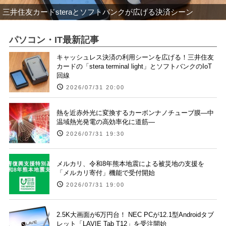
三井住友カードsteraとソフトバンクが広げる決済シーン
パソコン・IT最新記事
キャッシュレス決済の利用シーンを広げる！三井住友
カードの「stera terminal light」とソフトバンクのIoT
回線
2026/07/31 20:00
熱を近赤外光に変換するカーボンナノチューブ膜―中
温域熱光発電の高効率化に道筋―
2026/07/31 19:30
メルカリ、令和8年熊本地震による被災地の支援を
「メルカリ寄付」機能で受付開始
2026/07/31 19:00
2.5K大画面が6万円台！ NEC PCが12.1型Androidタブ
レット「LAVIE Tab T12」を受注開始