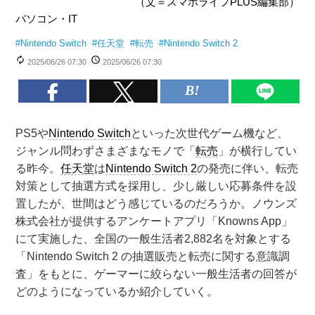
（文＝スマホライフPLUS編集部）
パソコン・IT
#
Nintendo Switch
#
任天堂
#
転売
#
Nintendo Switch 2
2025/06/26 07:30
2025/06/26 07:30
PS5や
Nintendo Switch
といった次世代ゲーム機など、
ジャンル問わずさまざまなモノで「
転売
」が横行してい
る昨今。
任天堂
は
Nintendo Switch 2
の発売に伴い、転売
対策として抽選方式を採用し、少し厳しい応募条件を設
置したが、世間はどう感じているのだろうか。ノウンズ
株式会社が提供するアンケートアプリ「Knowns App」
にて実施した、全国の一般生活者2,882名を対象とする
「Nintendo Switch 2 の抽選販売と転売に関する意識調
査」をもとに、ゲーマーに絞らない一般生活者の回答が
どのようになっているか紹介していく。