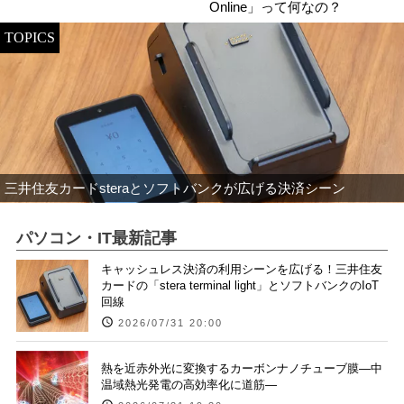
Online」って何なの？
TOPICS
三井住友カードsteraとソフトバンクが広げる決済シーン
パソコン・IT最新記事
キャッシュレス決済の利用シーンを広げる！三井住友
カードの「stera terminal light」とソフトバンクのIoT
回線
2026/07/31 20:00
熱を近赤外光に変換するカーボンナノチューブ膜―中
温域熱光発電の高効率化に道筋―