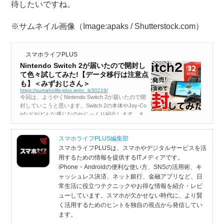
待したいですね。
※サムネイル画像（Image:apaks / Shutterstock.com）
スマホライフPLUS
Nintendo Switch 2が届いたので開封し
て色々試してみた!【データ移行は注意点
も】＜みずおじさん＞
https://sumaholife-plus.jp/pc_it/30219/
今回は、ようやくNintendo Switch 2が届いたので開
封していこうと思います。Switch 2の本体やJoy-Co
nなどがどんな感じなのかじっくり紹介します。ま
た、Switch 1からSwitch 2へのデータ移行をどうす
ればいいのか、実際に私のSwitch...
スマホライフPLUS編集部
スマホライフPLUSは、スマホやデジタルサービスを活
用するための情報を提供するITメディアです。
iPhone・Androidの便利な使い方、SNSの活用術、キ
ャッシュレス決済、ネット銀行、金融アプリなど、日
常生活に役立つテクニックやお得な情報を紹介・レビ
ューしています。スマホが欠かせない時代に、より賢
く活用するためのヒントを独自の視点から発信してい
ます。