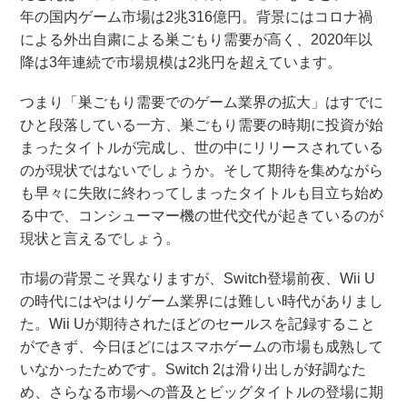
年の国内ゲーム市場は2兆316億円。背景にはコロナ禍
による外出自粛による巣ごもり需要が高く、2020年以
降は3年連続で市場規模は2兆円を超えています。
つまり「巣ごもり需要でのゲーム業界の拡大」はすでに
ひと段落している一方、巣ごもり需要の時期に投資が始
まったタイトルが完成し、世の中にリリースされている
のが現状ではないでしょうか。そして期待を集めながら
も早々に失敗に終わってしまったタイトルも目立ち始め
る中で、コンシューマー機の世代交代が起きているのが
現状と言えるでしょう。
市場の背景こそ異なりますが、Switch登場前夜、Wii U
の時代にはやはりゲーム業界には難しい時代がありまし
た。Wii Uが期待されたほどのセールスを記録すること
ができず、今日ほどにはスマホゲームの市場も成熟して
いなかったためです。Switch 2は滑り出しが好調なた
め、さらなる市場への普及とビッグタイトルの登場に期