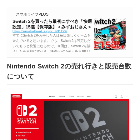
スマホライフPLUS
Switch 2を買ったら最初にすべき「快適
設定」15選【保存版】＜みずおじさん＞
https://sumaholife-plus.jp/pc_it/31199/
すでにSwitch 2を入手した人は毎日楽しくゲームを
遊んでいると思います。でも、Switch 2は設定しだ
いでもっと快適になるので、今回は、Switch 2を購
入したら最初にすべき「快適設定15選」をお届けし
たいと思います。 【目次】 【1】.写真や動画を...
Nintendo Switch 2の売れ行きと販売台数
について