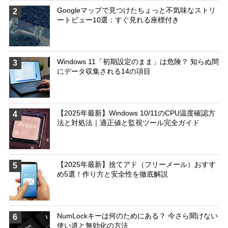
Googleマップで見つけたちょっと不気味なストリ
2
ートビュー10選：すぐ見れる座標付き
Windows 11「初期設定のまま」は危険？ 知らぬ間
3
にデータ収集される14の項目
【2025年最新】Windows 10/11のCPU温度確認方
4
法と対処法｜適正値と監視ツール完全ガイド
【2025年最新】捨てアド（フリーメール）おすす
5
め5選！作り方と安全性を徹底解説
NumLockキーは何のためにある？ 今さら聞けない
6
使い道と無効化の方法